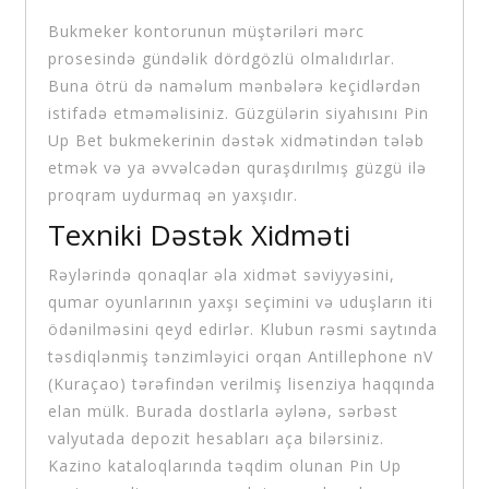
Bukmeker kontorunun müştəriləri mərc
prosesində gündəlik dördgözlü olmalıdırlar.
Buna ötrü də naməlum mənbələrə keçidlərdən
istifadə etməməlisiniz. Güzgülərin siyahısını Pin
Up Bet bukmekerinin dəstək xidmətindən tələb
etmək və ya əvvəlcədən quraşdırılmış güzgü ilə
proqram uydurmaq ən yaxşıdır.
Texniki Dəstək Xidməti
Rəylərində qonaqlar əla xidmət səviyyəsini,
qumar oyunlarının yaxşı seçimini və uduşların iti
ödənilməsini qeyd edirlər. Klubun rəsmi saytında
təsdiqlənmiş tənzimləyici orqan Antillephone nV
(Kuraçao) tərəfindən verilmiş lisenziya haqqında
elan mülk. Burada dostlarla əylənə, sərbəst
valyutada depozit hesabları aça bilərsiniz.
Kazino kataloqlarında təqdim olunan Pin Up