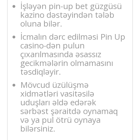
İşləyən pin-up bet güzgüsü
kazino dəstəyindən tələb
oluna bilər.
İcmalın dərc edilməsi Pin Up
casino-dən pulun
çıxarılmasında əsassız
gecikmələrin olmamasını
təsdiqləyir.
Mövcud üzülüşmə
xidmətləri vasitəsilə
uduşları əldə edərək
sərbəst şəraitdə oynamaq
və ya pul ötrü oynaya
bilərsiniz.