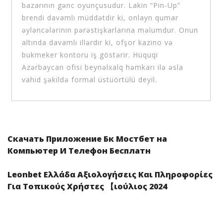
bazarının gənc oyunçusudur. Lakin “Pin-Up”
brendi davamlı müddətdir ki, onlayn qumar
əyləncələrinin pərəstişkarlarına məlumdur. Onun
altında davamlı illərdir ki, ofşor kazino və
bukmeker kontoru iş göstərir. Hüquqi
Azərbaycan ofisi beynəlxalq həmkarı ilə əsla
vahid şəkildə formal üstüörtülü deyil.
Post navigation
Скачать Приложение Бк Мостбет на
Компьютер И Телефон Бесплатн
1.
Radisson Resort Al Marjan Island - RAK
Leonbet Ελλάδα Αξιολογήσεις Και Πληροφορίες
2.
Centro Rotana Hotel - Sharjah
Για Τοπικούς Χρήστες 【ιούλιος 2024
3.
Emirates Park Zoo - Abu Dhabi