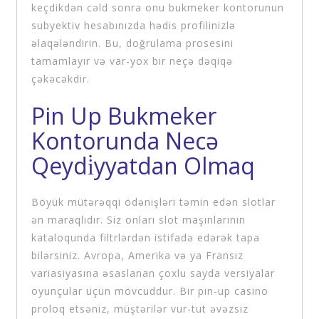
keçdikdən cəld sonra onu bukmeker kontorunun
subyektiv hesabınızda hədis profilinizlə
əlaqələndirin. Bu, doğrulama prosesini
tamamlayır və var-yox bir neçə dəqiqə
çəkəcəkdir.
Pin Up Bukmeker
Kontorunda Necə
Qeydi̇yyatdan Olmaq
Böyük mütərəqqi ödənişləri təmin edən slotlar
ən maraqlıdır. Siz onları slot maşınlarının
kataloqunda filtrlərdən istifadə edərək tapa
bilərsiniz. Avropa, Amerika və ya Fransız
variasiyasına əsaslanan çoxlu sayda versiyalar
oyunçular üçün mövcuddur. Bir pin-up casino
proloq etsəniz, müştərilər vur-tut əvəzsiz