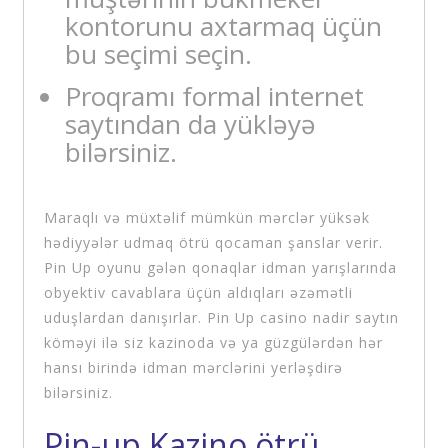
kontorunu axtarmaq üçün
bu seçimi seçin.
Proqramı formal internet
saytından da yükləyə
bilərsiniz.
Maraqlı və müxtəlif mümkün mərclər yüksək
hədiyyələr udmaq ötrü qocaman şanslar verir.
Pin Up oyunu gələn qonaqlar idman yarışlarında
obyektiv cavablara üçün aldıqları əzəmətli
uduşlardan danışırlar. Pin Up casino nadir saytın
köməyi ilə siz kazinoda və ya güzgülərdən hər
hansı birində idman mərclərini yerləşdirə
bilərsiniz.
Pin-up Kazino ötrü