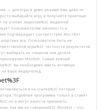
ние — для игры в демо-режиме вам даже не
росто выбирайте игру и получайте приятные
т на основе лицензии%2C выданной
ирует пользователям законность и
нзия подтверждает соответствие Мостбет
азартных игр. Пользователи быть не
тветственной игры%2C честности результатов
гут выбирать из слишком чем десяти
 приложении Mostbet. Самый важный
тов%2C вы необходимо иметь активную
 на ваше видергюльд.
bet%3F
иентироваться а на ссылки%2C которые
атора. Подобные программы только а ставят
%2C но и могут нанести причинить
ены. Как мы но говорили%2C Mostbet – это