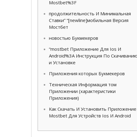
Mostbet%3F
продолжительность И Минимальная
Ставки” “[newline]мобильная Версия
Мостбет
новостью Букмекеров
“mostbet Приложение Для Ios И
Android%3A Инструкция По Скачивани
и Установке
Приложения которых Букмекеров
Техническая Информация том
Приложении (характеристики
Приложения)
Как Скачать И Установить Приложение
Mostbet Для Устройств Ios И Android