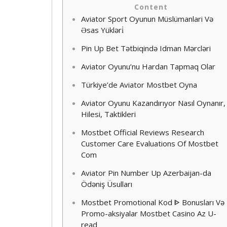
Content
Aviator Sport Oyunun Müslümanlari Və
Əsas Yükləri̇
Pin Up Bet Tətbiqində Idman Mərcləri
Aviator Oyunu’nu Hardan Tapmaq Olar
Türkiye’de Aviator Mostbet Oyna
Aviator Oyunu Kazandırıyor Nasıl Oynanır,
Hilesi, Taktikleri
Mostbet Official Reviews Research
Customer Care Evaluations Of Mostbet
Com
Aviator Pin Number Up Azerbaijan-da
Ödəniş Üsulları
Mostbet Promotional Kod ᐈ Bonusları Və
Promo-aksiyalar Mostbet Casino Az U-
read