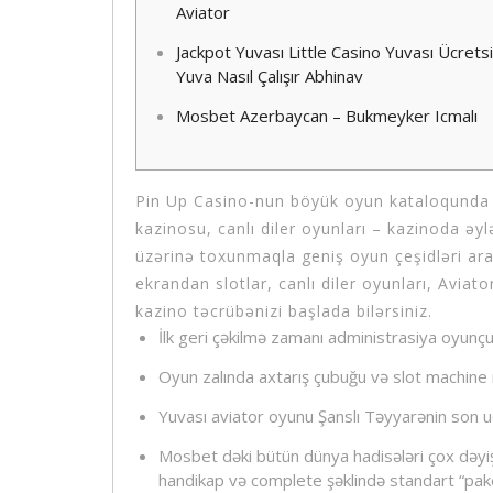
Aviator
Jackpot Yuvası Little Casino Yuvası Ücrets
Yuva Nasıl Çalışır Abhinav
Mosbet Azerbaycan – Bukmeyker Icmalı
Pin Up Casino-nun böyük oyun kataloqunda h
kazinosu, canlı diler oyunları – kazinoda əy
üzərinə toxunmaqla geniş oyun çeşidləri arası
ekrandan slotlar, canlı diler oyunları, Aviato
kazino təcrübənizi başlada bilərsiniz.
İlk geri çəkilmə zamanı administrasiya oyunçu
Oyun zalında axtarış çubuğu və slot machine 
Yuvası aviator oyunu Şanslı Təyyarənin son uçuş
Mosbet dəki bütün dünya hadisələri çox dəyişk
handikap və complete şəklində standart “pak