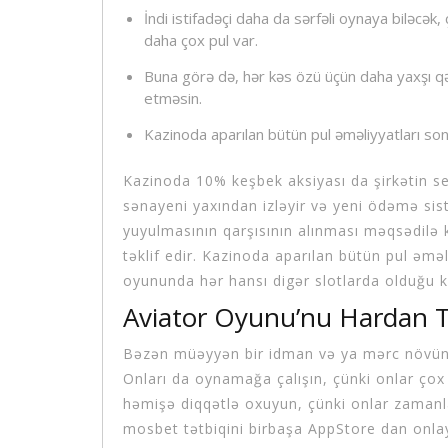
İndi istifadəçi daha da sərfəli oynaya biləcək,
daha çox pul var.
Buna görə də, hər kəs özü üçün daha yaxşı q
etməsin.
Kazinoda aparılan bütün pul əməliyyatları so
Kazinoda 10% keşbek aksiyası da şirkətin se
sənayeni yaxından izləyir və yeni ödəmə siste
yuyulmasının qarşısının alınması məqsədilə 
təklif edir. Kazinoda aparılan bütün pul əmə
oyununda hər hansı digər slotlarda olduğu kim
Aviator Oyunu’nu Hardan 
Bəzən müəyyən bir idman və ya mərc növünü
Onları da oynamağa çalışın, çünki onlar çox 
həmişə diqqətlə oxuyun, çünki onlar zamanla 
mosbet tətbiqini birbaşa AppStore dan onlay