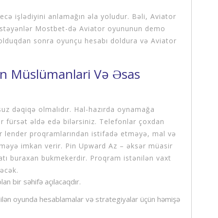
ə işlədiyini anlamağın əla yoludur. Bəli, Aviator
istəyənlər Mostbet-də Aviator oyununun demo
l olduqdan sonra oyunçu hesabı doldura və Aviator
n Müslümanlari Və Əsas
ulsuz dəqiqə olmalıdır. Hal-hazırda oynamağa
 fürsət əldə edə bilərsiniz. Telefonlar çoxdan
lar lender proqramlarından istifadə etməyə, mal və
etməyə imkan verir. Pin Upward Az – əksər müasir
atı buraxan bukmekerdir. Proqram istənilən vaxt
əcək.
an bir səhifə açılacaqdır.
nilən oyunda hesablamalar və strategiyalar üçün həmişə