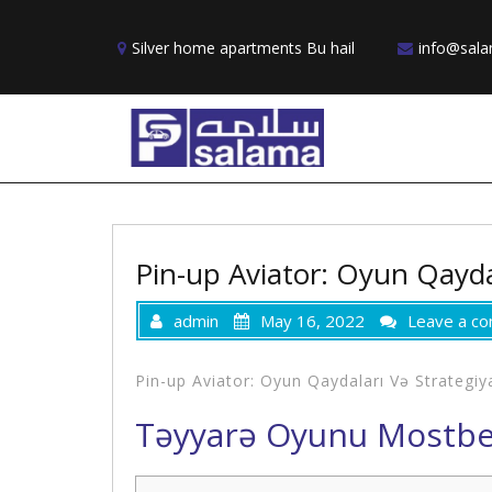
Skip to content
Silver home apartments Bu hail
info@sala
Pin-up Aviator: Oyun Qaydal
admin
May 16, 2022
Leave a c
Pin-up Aviator: Oyun Qaydaları Və Strategiya
Təyyarə Oyunu Mostbe