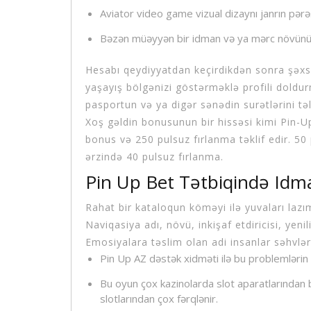
Aviator video game vizual dizaynı janrın pər
Bəzən müəyyən bir idman və ya mərc növünü h
Hesabı qeydiyyatdan keçirdikdən sonra şəxsi
yaşayış bölgənizi göstərməklə profili doldur
pasportun və ya digər sənədin surətlərini tə
Xoş gəldin bonusunun bir hissəsi kimi Pin-
bonus və 250 pulsuz fırlanma təklif edir. 50
ərzində 40 pulsuz fırlanma.
Pin Up Bet Tətbiqində Idm
Rahat bir kataloqun köməyi ilə yuvaları lazı
Naviqasiya adı, növü, inkişaf etdiricisi, yenil
Emosiyalara təslim olan adi insanlar səhvlər 
Pin Up AZ dəstək xidməti ilə bu problemlərin 
Bu oyun çox kazinolarda slot aparatlarından 
slotlarından çox fərqlənir.