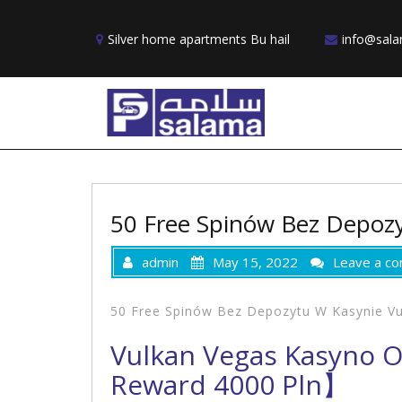
Skip to content
Silver home apartments Bu hail
info@sala
50 Free Spinów Bez Depoz
admin
May 15, 2022
Leave a c
50 Free Spinów Bez Depozytu W Kasynie V
Vulkan Vegas Kasyno O
Reward 4000 Pln】