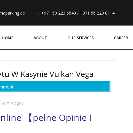
maparking.ae
+971 50 223 6540 / +971 56 228 8114
HOME
ABOUT
OUR SERVICES
CAREER
ytu W Kasynie Vulkan Vega
omment
ulkan Vegas
nline 【pełne Opinie I