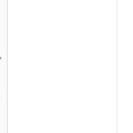
y
e
m