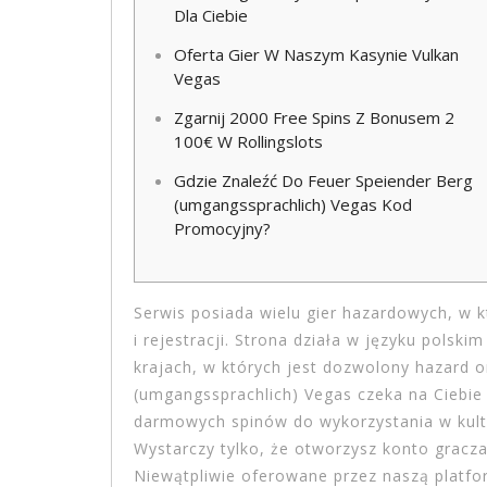
Dla Ciebie
Oferta Gier W Naszym Kasynie Vulkan
Vegas
Zgarnij 2000 Free Spins Z Bonusem 2
100€ W Rollingslots
Gdzie Znaleźć Do Feuer Speiender Berg
(umgangssprachlich) Vegas Kod
Promocyjny?
Serwis posiada wielu gier hazardowych, w 
i rejestracji. Strona działa w języku polski
krajach, w których jest dozwolony hazard o
(umgangssprachlich) Vegas czeka na Ciebi
darmowych spinów do wykorzystania w kulto
Wystarczy tylko, że otworzysz konto gracza
Niewątpliwie oferowane przez naszą platfo