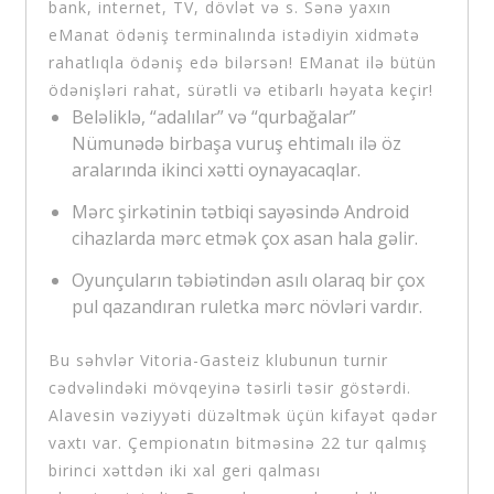
bank, internet, TV, dövlət və s. Sənə yaxın
eManat ödəniş terminalında istədiyin xidmətə
rahatlıqla ödəniş edə bilərsən! EManat ilə bütün
ödənişləri rahat, sürətli və etibarlı həyata keçir!
Beləliklə, “adalılar” və “qurbağalar”
Nümunədə birbaşa vuruş ehtimalı ilə öz
aralarında ikinci xətti oynayacaqlar.
Mərc şirkətinin tətbiqi sayəsində Android
cihazlarda mərc etmək çox asan hala gəlir.
Oyunçuların təbiətindən asılı olaraq bir çox
pul qazandıran ruletka mərc növləri vardır.
Bu səhvlər Vitoria-Gasteiz klubunun turnir
cədvəlindəki mövqeyinə təsirli təsir göstərdi.
Alavesin vəziyyəti düzəltmək üçün kifayət qədər
vaxtı var. Çempionatın bitməsinə 22 tur qalmış
birinci xəttdən iki xal geri qalması