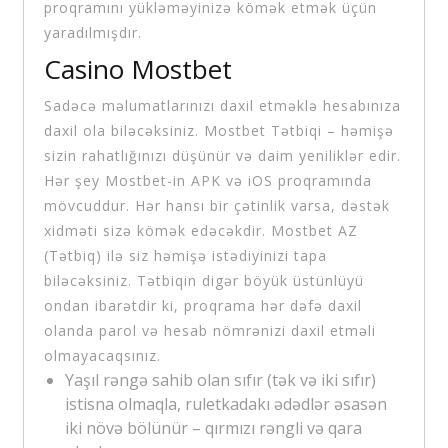
proqramını yükləməyinizə kömək etmək üçün
yaradılmışdır.
Casino Mostbet
Sadəcə məlumatlarınızı daxil etməklə hesabınıza
daxil ola biləcəksiniz. Mostbet Tətbiqi – həmişə
sizin rahatlığınızı düşünür və daim yeniliklər edir.
Hər şey Mostbet-in APK və iOS proqramında
mövcuddur. Hər hansı bir çətinlik varsa, dəstək
xidməti sizə kömək edəcəkdir. Mostbet AZ
(Tətbiq) ilə siz həmişə istədiyinizi tapa
biləcəksiniz. Tətbiqin digər böyük üstünlüyü
ondan ibarətdir ki, proqrama hər dəfə daxil
olanda parol və hesab nömrənizi daxil etməli
olmayacaqsınız.
Yaşıl rəngə sahib olan sıfır (tək və iki sıfır)
istisna olmaqla, ruletkadakı ədədlər əsasən
iki növə bölünür – qırmızı rəngli və qara