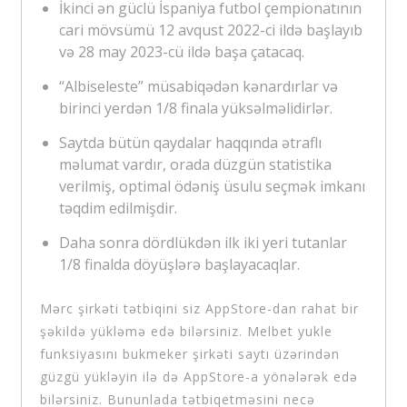
İkinci ən güclü İspaniya futbol çempionatının
cari mövsümü 12 avqust 2022-ci ildə başlayıb
və 28 may 2023-cü ildə başa çatacaq.
“Albiseleste” müsabiqədən kənardırlar və
birinci yerdən 1/8 finala yüksəlməlidirlər.
Saytda bütün qaydalar haqqında ətraflı
məlumat vardır, orada düzgün statistika
verilmiş, optimal ödəniş üsulu seçmək imkanı
təqdim edilmişdir.
Daha sonra dördlükdən ilk iki yeri tutanlar
1/8 finalda döyüşlərə başlayacaqlar.
Mərc şirkəti tətbiqini siz AppStore-dan rahat bir
şəkildə yükləmə edə bilərsiniz. Melbet yukle
funksiyasını bukmeker şirkəti saytı üzərindən
güzgü yükləyin ilə də AppStore-a yönələrək edə
bilərsiniz. Bununlada tətbiqetməsini necə