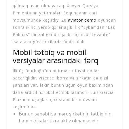
qalmaq asan olmayacaq. Xavyer Qarsiya
Pimientanın yetirmələri Sequndanın cari
mövsümündə keçirdiyi 20
aviator demo
oyundan
sonra ikinci yerdə qərarlaşıb. İlk “Eybar”dan “Las
Palmas” bir xal geridə qalıb, üçüncü “Levante”
isə əlavə göstəricilərdə öndə olub.
Mobil tətbiq və mobil
versiyalar arasındakı fərq
İlk üç “qurbağa”da bitirmək kifayət qədər
bacarıqlıdır. Visente İborra və şirkətin də qızıl
şansları var, lakin bunun üçün oyun baxımından
daha ardıcıl hərəkət etmək lazımdır. Luis Garcia
Plazanın uşaqları çox stabil bir mövsüm
keçirmirlər.
Bunun səbəbi isə mərc şirkətinin tətbiqinin
həmin ölkələr üzrə aktiv olmamasıdır.