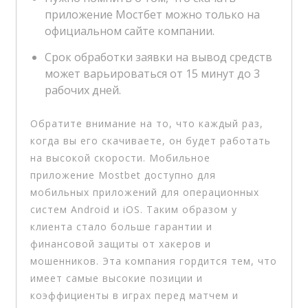
приложение Мостбет можно только на
официальном сайте компании.
Срок обработки заявки на вывод средств
может варьироваться от 15 минут до 3
рабочих дней.
Обратите внимание на то, что каждый раз,
когда вы его скачиваете, он будет работать
на высокой скорости. Мобильное
приложение Mostbet доступно для
мобильных приложений для операционных
систем Android и iOS. Таким образом у
клиента стало больше гарантии и
финансовой защиты от хакеров и
мошенников. Эта компания гордится тем, что
имеет самые высокие позиции и
коэффициенты в играх перед матчем и