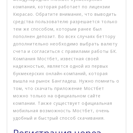
компания, которая работает по лицензии
Кюрасао. Обратите внимание, что выводить
средства пользователю разрешается только
тем же способом, которым ранее был
пополнен депозит. Во всех случаях беттору
дополнительно необходимо выбрать валюту
счета и согласиться с правилами работы БК.
Компания Мостбет, известная своей
надежностью, является одной из первых
букмекерских онлайн-компаний, которая
вышла на рынок Бангладеш. Нужно помнить о
том, что скачать приложение Мостбет
можно только на официальном сайте
компании. Также существует официальная
мобильная возможность Мостбет, очень
удобный и быстрый способ скачивания.