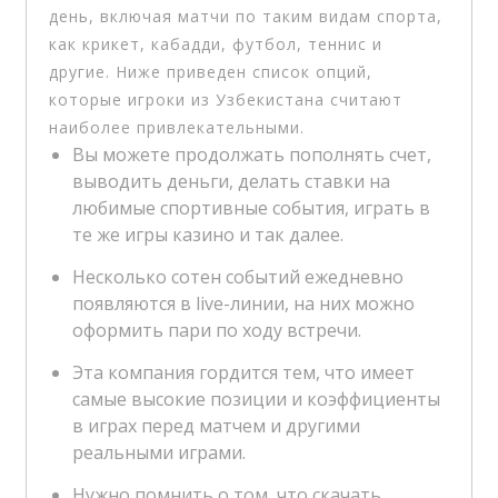
день, включая матчи по таким видам спорта,
как крикет, кабадди, футбол, теннис и
другие. Ниже приведен список опций,
которые игроки из Узбекистана считают
наиболее привлекательными.
Вы можете продолжать пополнять счет,
выводить деньги, делать ставки на
любимые спортивные события, играть в
те же игры казино и так далее.
Несколько сотен событий ежедневно
появляются в live-линии, на них можно
оформить пари по ходу встречи.
Эта компания гордится тем, что имеет
самые высокие позиции и коэффициенты
в играх перед матчем и другими
реальными играми.
Нужно помнить о том, что скачать