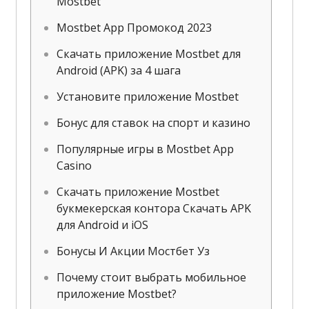
Mostbet
Mostbet App Промокод 2023
Скачать приложение Mostbet для
Android (APK) за 4 шага
Установите приложение Mostbet
Бонус для ставок на спорт и казино
Популярные игры в Mostbet App
Casino
Скачать приложение Mostbet
букмекерская контора Скачать APK
для Android и iOS
Бонусы И Акции Мостбет Уз
Почему стоит выбрать мобильное
приложение Mostbet?