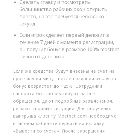
Сделать ставку и посмотреть
большинство рабочих окон открыть
просто, на это требуется несколько
секунд.
Если игрок сделает первый депозит в
течение 7 дней с момента регистрации,
он получит бонус в размере 100% mostbet
casino от депозита.
Если же средства будут внесены на счет на
протяжении минут после создания аккаунта –
бонус возрастет до 125%. Сотрудники
саппорта быстро реагируют на все
обращения, дают подробные разъяснения,
решают спорные ситуации. Для получения
выигрыша клиенту Mostbet com необходимо
в личном кабинете перейти на вкладку
«Вывести со счета». После завершения