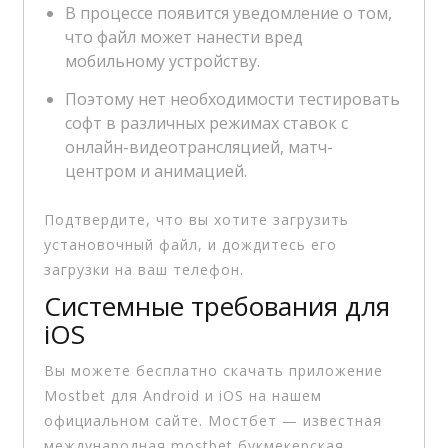
В процессе появится уведомление о том,
что файл может нанести вред
мобильному устройству.
Поэтому нет необходимости тестировать
софт в различных режимах ставок с
онлайн-видеотрансляцией, матч-
центром и анимацией.
Подтвердите, что вы хотите загрузить
установочный файл, и дождитесь его
загрузки на ваш телефон.
Системные требования для
iOS
Вы можете бесплатно скачать приложение
Mostbet для Android и iOS на нашем
официальном сайте. Мостбет — известная
международная mostbet букмекерская