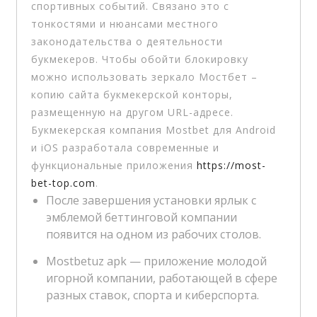
спортивных событий. Связано это с
тонкостями и нюансами местного
законодательства о деятельности
букмекеров. Чтобы обойти блокировку
можно использовать зеркало Мостбет –
копию сайта букмекерской конторы,
размещенную на другом URL-адресе.
Букмекерская компания Mostbet для Android
и iOS разработала современные и
функциональные приложения
https://most-
bet-top.com
.
После завершения установки ярлык с
эмблемой беттинговой компании
появится на одном из рабочих столов.
Mostbetuz apk — приложение молодой
игорной компании, работающей в сфере
разных ставок, спорта и киберспорта.