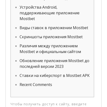
Устройства Android,
поддерживающие приложение
Mostbet
Виды ставок в приложении Mostbet
Скриншоты приложения Mostbet
Различия между приложением
Mostbet и официальным сайтом
Обновление приложения Mostbet до
последней версии 2023
Ставки на киберспорт в Mostbet APK
Recent Comments
Чтобы получить доступ к сайту, введите