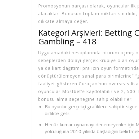
Promosyonun parçası olarak, oyuncular ilk 
alacaklar. Bonusun toplam miktarı sınırlıdır,
dikkate almaya değer.
Kategori Arşivleri: Bettin
Gambling – 418
Uygulamadaki hesaplarında oturum açmış olan 
sebeplerden dolayı gerçek krupiye olan oyun
ya da kart dağıtımı pra için oyun formatınd
dönüştürülemeyen sanal para birimlerine” “
faaliyet gösteren Curaçao’nun overseas lisa
oyuncular Mostbet’e kaydolabilir ve 2, 500
bonusu alma seçeneğine sahip olabilirler.
Bu oyunlar gerçekçi grafiklere sahiptir sigue 
birlikte gelir.
Henüz kumar oynamayı denemeyenler için Mo
yolculuğuna 2010 yılında başladığını belirtmek