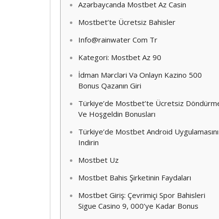
Azərbaycanda Mostbet Az Casin
Mostbet’te Ücretsiz Bahisler
Info@rainwater Com Tr
Kategori: Mostbet Az 90
İdman Mərcləri Və Onlayn Kazino 500
Bonus Qazanın Giri
Türkiye’de Mostbet’te Ücretsiz Döndürm
Ve Hoşgeldin Bonusları
Türkiye’de Mostbet Android Uygulamasını
Indirin
Mostbet Uz
Mostbet Bahis Şirketinin Faydaları
Mostbet Giriş: Çevrimiçi Spor Bahisleri
Sigue Casino 9, 000’ye Kadar Bonus