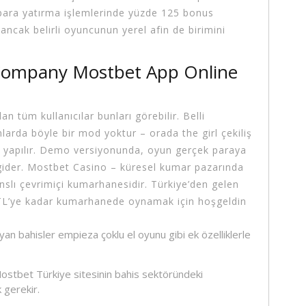
para yatırma işlemlerinde yüzde 125 bonus
 ancak belirli oyuncunun yerel afin de birimini
g Company Mostbet App Online
tüm kullanıcılar bunları görebilir. Belli
larda böyle bir mod yoktur – orada the girl çekiliş
a yapılır. Demo versiyonunda, oyun gerçek paraya
gider. Mostbet Casino – küresel kumar pazarında
nslı çevrimiçi kumarhanesidir. Türkiye’den gelen
 TL’ye kadar kumarhanede oynamak için hoşgeldin
yan bahisler empieza çoklu el oyunu gibi ek özelliklerle
stbet Türkiye sitesinin bahis sektöründeki
 gerekir.