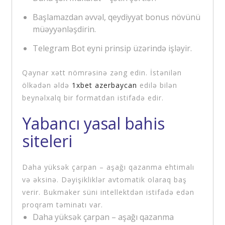
Başlamazdan əvvəl, qeydiyyat bonus növünü
müəyyənləşdirin.
Telegram Bot eyni prinsip üzərində işləyir.
Qaynar xətt nömrəsinə zəng edin. İstənilən
ölkədən əldə
1xbet azerbaycan
edilə bilən
beynəlxalq bir formatdan istifadə edir.
Yabancı yasal bahis
siteleri
Daha yüksək çarpan – aşağı qazanma ehtimalı
və əksinə. Dəyişikliklər avtomatik olaraq baş
verir. Bukmaker süni intellektdən istifadə edən
proqram təminatı var.
Daha yüksək çarpan – aşağı qazanma