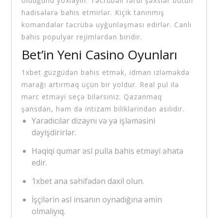
olduğunu yoxlayın. Təcrübəli fərdi şəxslər bütün
hadisələrə bahis etmirlər. Kiçik tanınmış
komandalar təcrübə uyğunlaşması edirlər. Canlı
bahis populyar rejimlərdən biridir.
Bet’in Yeni Casino Oyunları
1xbet güzgüdən bahis etmək, idman izləməkdə
marağı artırmaq üçün bir yoldur. Real pul ilə
mərc etməyi seçə bilərsiniz. Qazanmaq
şansdan, həm də intizam biliklərindən asılıdır.
Yaradıcılar dizaynı və ya işləməsini
dəyişdirirlər.
Həqiqi qumar əsl pulla bahis etməyi əhatə
edir.
1xbet ana səhifədən daxil olun.
İşçilərin əsl insanın oynadığına əmin
olmalıyıq.