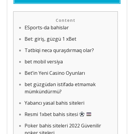
Content
ESports-da bahislər
Bet: giriş, güzgü 1 xBet
Tətbiqi necə quraşdırmaq olar?
bet mobil versiya
Bet’in Yeni Casino Oyunları
bet güzgüdən istifadə etməmək
mümkündürmü?
Yabancı yasal bahis siteleri
Resmi 1xbet bahis sitesi
Poker bahis siteleri 2022 Güvenilir
poker siteleri