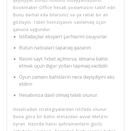
qeydiyyat bonus növünü müəyyənləşdirin.
Bookmaker Office hesab yoxlamasını təklif edir.
Bunu dərhal edə bilərsiniz və ya rahat bir an
gözləyin. 1xbet lisenziyasını saxlamaq üçün
qanuna uyğundur.
İstifadəçilər ekspert şərhlərini oxuyurlar.
Bütün nəticələri taparaq qazanın.
Rəsmi sayt 1xbet açılmırsa, idmana bahis
etmək üçün digər yolları tapmaq vacibdir.
Oyun zamanı bahislərin necə dəyişdiyini əks
etdirir.
Hesabınıza daxil olmaq tələb olunur.
Əvvəlcədən strategiyalardan istifadə olunur.
Buna görə bir bahis etməzdən əvvəl Meta’nı
öyrən. Hazırda hansı qəhrəmanların güclü