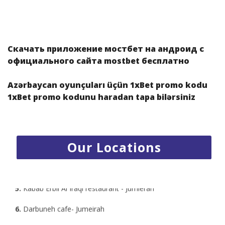
Post navigation
Скачать приложение мостбет на андроид с
официального сайта mostbet бесплатно
Azərbaycan oyunçuları üçün 1xBet promo kodu
1.
Radisson Resort Al Marjan Island - RAK
1xBet promo kodunu haradan tapa bilərsiniz
2.
Centro Rotana Hotel - Sharjah
3.
Emirates Park Zoo - Abu Dhabi
Our Locations
4.
Jumeira Rotana Hotel - Dubai
5.
Kabab Erbil Al Iraqi restaurant - Jumierah
6.
Darbuneh cafe- Jumeirah
7.
Jumeira American clinic