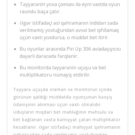
Təyyarənin yoxa çıxması ilə eyni vaxtda oyun
raundu başa çatır.
Əgər istifadəçi əsl qəhrəmanın indidən səda
verilməmiş yoxluğundan əvvəl bet qıfıllamaq
üçün vaxtı yoxdursa, o müddət bet itirir.
Bu oyunlar arasında Pin Up 306 aviadaşıyıcısı
dəyərli dərəcədə fərqlənir.
Bu monitorda təyyarənin uçuşu və bet
multiplikatoru nümayiş etdirilir.
Təyyarə uçuşda olarkən və monitorun içində
görünən qaldığı müddətdə oyunçunun bəxşiş
ödənişinin alınması üçün vaxtı olmalıdır.
Uduşların miqdarı bet məbləğinin məhsulu və
bet bağlanan vaxta kəmiyyət çatan multiplikator
hesablanır. Əgər istifadəçi mahiyyət qəhrəmanın
qabaqcadan səda verilməmiş yoxluğundan