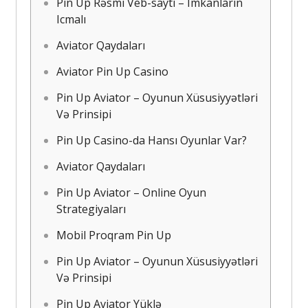
Pin Up Rəsmi Veb-saytı – Imkanların
Icmalı
Aviator Qaydaları
Aviator Pin Up Casino
Pin Up Aviator – Oyunun Xüsusiyyətləri
Və Prinsipi
Pin Up Casino-da Hansı Oyunlar Var?
Aviator Qaydaları
Pin Up Aviator – Online Oyun
Strategiyaları
Mobil Proqram Pin Up
Pin Up Aviator – Oyunun Xüsusiyyətləri
Və Prinsipi
Pin Up Aviator Yüklə