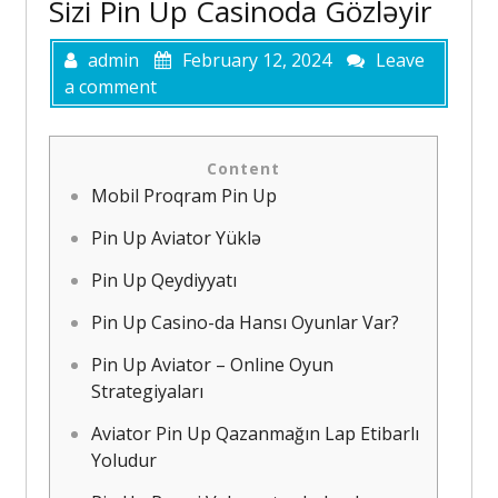
Sizi Pin Up Casinoda Gözləyir
admin
February 12, 2024
Leave
a comment
Content
Mobil Proqram Pin Up
Pin Up Aviator Yüklə
Pin Up Qeydiyyatı
Pin Up Casino-da Hansı Oyunlar Var?
Pin Up Aviator – Online Oyun
Strategiyaları
Aviator Pin Up Qazanmağın Lap Etibarlı
Yoludur