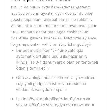
Pin Up da bütün aktiv hərəkətlər rəngarəng
hədiyyələr və imtiyazlar üçün dəyişdirilə bilən
şəxsi məqamların akkrual olması ilə ruhlanır.
Gələn həftə ən da mübarək olmayan oyunçular
1000 manata qədər məbləğdə cashback-ın
ödənişinə güvənə biləcəklər. Aviatorda əyləncə
ilə yanaşı, onları vahid ən sürprizlər gözləyir.
Bir bet multipliker 1,7-1,8-ə çatdıqda
avtomatik örtülmə üsulu ilə hazırlanır,
ikincisi isə 3-4 dönüm artıq olan ən təntənəli
ödəniş təmin edir.
Onu asanlıqla müasir iPhone və ya Android
rüşeymli gadget-in istənilən modelinə
yükləmək və uydurmaq olar.
Lakin böyük multiplikatorlar üçün on və
yüzlərlə ölçülən strategiya ovu mövcuddur.