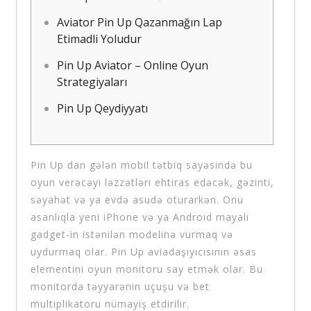
Aviator Pin Up Qazanmağın Lap
Etimadli Yoludur
Pin Up Aviator – Online Oyun
Strategiyaları
Pin Up Qeydiyyatı
Pin Up dan gələn mobil tətbiq sayəsində bu
oyun verəcəyi ləzzətləri ehtiras edəcək, gəzinti,
səyahət və ya evdə asudə oturarkən. Onu
asanlıqla yeni iPhone və ya Android mayalı
gadget-in istənilən modelinə vurmaq və
uydurmaq olar. Pin Up aviadaşıyıcısının əsas
elementini oyun monitoru say etmək olar. Bu
monitorda təyyarənin uçuşu və bet
multiplikatoru nümayiş etdirilir.