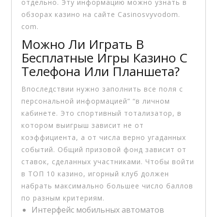
отдельно. Эту информацию можно узнать в
обзорах казино на сайте Casinosvyvodom.
com.
Можно Ли Играть В
Бесплатные Игры Казино С
Телефона Или Планшета?
Впоследствии нужно заполнить все поля с
персональной информацией” “в личном
кабинете. Это спортивный тотализатор, в
котором выигрыш зависит не от
коэффициента, а от числа верно угаданных
событий. Общий призовой фонд зависит от
ставок, сделанных участниками. Чтобы войти
в ТОП 10 казино, игорный клуб должен
набрать максимально большее число баллов
по разным критериям.
Интерфейс мобильных автоматов