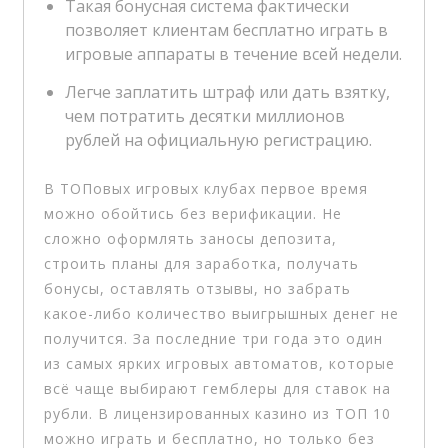
Такая бонусная система фактически
позволяет клиентам бесплатно играть в
игровые аппараты в течение всей недели.
Легче заплатить штраф или дать взятку,
чем потратить десятки миллионов
рублей на официальную регистрацию.
В ТОПовых игровых клубах первое время
можно обойтись без верификации. Не
сложно оформлять заносы депозита,
строить планы для заработка, получать
бонусы, оставлять отзывы, но забрать
какое-либо количество выигрышных денег не
получится. За последние три года это один
из самых ярких игровых автоматов, которые
всё чаще выбирают гемблеры для ставок на
рубли. В лицензированных казино из ТОП 10
можно играть и бесплатно, но только без