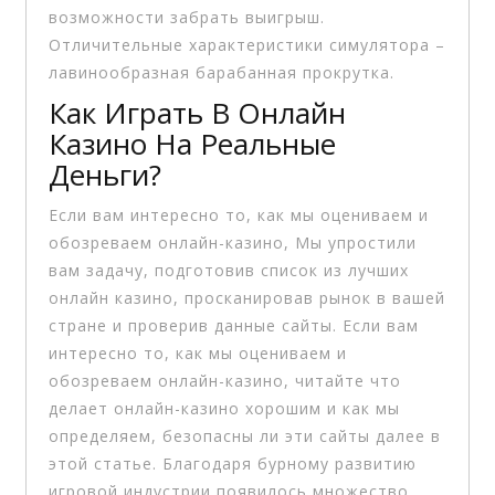
возможности забрать выигрыш.
Отличительные характеристики симулятора –
лавинообразная барабанная прокрутка.
Как Играть В Онлайн
Казино На Реальные
Деньги?
Если вам интересно то, как мы оцениваем и
обозреваем онлайн-казино, Мы упростили
вам задачу, подготовив список из лучших
онлайн казино, просканировав рынок в вашей
стране и проверив данные сайты. Если вам
интересно то, как мы оцениваем и
обозреваем онлайн-казино, читайте что
делает онлайн-казино хорошим и как мы
определяем, безопасны ли эти сайты далее в
этой статье. Благодаря бурному развитию
игровой индустрии появилось множество