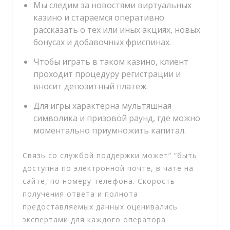
Мы следим за новостями виртуальных
казино и стараемся оперативно
рассказать о тех или иных акциях, новых
бонусах и добавочных фриспинах.
Чтобы играть в таком казино, клиент
проходит процедуру регистрации и
вносит депозитный платеж.
Для игры характерна мультяшная
символика и призовой раунд, где можно
моментально приумножить капитал.
Связь со службой поддержки может” “быть
доступна по электронной почте, в чате на
сайте, по номеру телефона. Скорость
получения ответа и полнота
предоставляемых данных оценивались
экспертами для каждого оператора