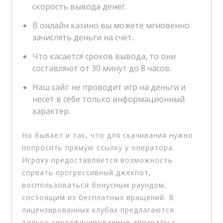
скорость вывода денег.
В онлайн казино вы можете мгновенно
зачислять деньги на счёт.
Что касается сроков вывода, то они
составляют от 30 минут до 8 часов.
Наш сайт не проводит игр на деньги и
несет в себе только информационный
характер.
Но бывает и так, что для скачивания нужно
попросить прямую ссылку у оператора.
Игроку предоставляется возможность
сорвать прогрессивный джекпот,
воспользоваться бонусным раундом,
состоящим из бесплатных вращений. В
лицензированных клубах предлагаются
только сертифицированные аппараты с