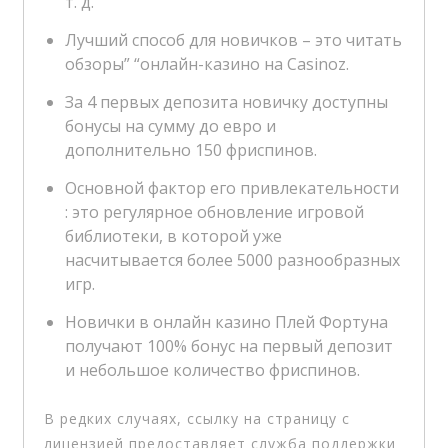
т. д.
Лучший способ для новичков – это читать
обзоры” “онлайн-казино на Casinoz.
За 4 первых депозита новичку доступны
бонусы на сумму до евро и
дополнительно 150 фриспинов.
Основной фактор его привлекательности
: это регулярное обновление игровой
библиотеки, в которой уже
насчитывается более 5000 разнообразных
игр.
Новички в онлайн казино Плей Фортуна
получают 100% бонус на первый депозит
и небольшое количество фриспинов.
В редких случаях, ссылку на страницу с
лицензией предоставляет служба поддержки