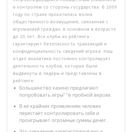
и контролем со стороны государства. В 2009
году по стране прокатилась волна
общественного возмущения, связанная с
игроманией граждан, в основном в возрасте
до 20 лет. Все клубы из рейтинга
гарантируют безопасность транзакций и
конфиденциальность сведений игрока. Наш
отдел аналитики постоянно контролирует
деятельность клубов, которые были
выдвинуты в лидеры и представлены в
рейтинге.
Большинство казино предлагают
попробовать игры” “в пробной версии.
В её крайних проявлениях человек
перестаёт контролировать себя и
проигрывает огромные суммы денег.
Это заведение зарегистрировано и