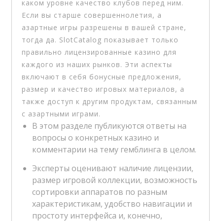
каком уровне качество клубов перед ним.
Если вы старше совершеннолетия, а
азартные игры разрешены в вашей стране,
тогда да. SlotCatalog показывает только
правильно лицензированные казино для
каждого из наших рынков. Эти аспекты
включают в себя бонусные предложения,
размер и качество игровых материалов, а
также доступ к другим продуктам, связанным
с азартными играми.
В этом разделе публикуются ответы на
вопросы о конкретных казино и
комментарии на тему гемблинга в целом.
Эксперты оценивают наличие лицензии,
размер игровой коллекции, возможность
сортировки аппаратов по разным
характеристикам, удобство навигации и
простоту интерфейса и, конечно,