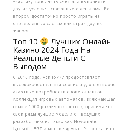
участие, пополнять счёт или выполнять
другие условия, связанные с деньгами. Во
втором достаточно просто играть на
определённых слотах или играх других
жанров.
Топ 10
Лучших Онлайн
Казино 2024 Года На
Реальные Деньги С
Выводом
С 2010 года, Азино777 предоставляет
высококачественный сервис и удовлетворяет
азартные потребности своих клиентов.
Коллекция игровых автоматов, включающая
свыше 1000 различных слотов, принимает в
свои ряды лучшие модели от ведущих
разработчиков, таких как Novomatic,
Igrosoft, EGT и многие другие. Ретро казино