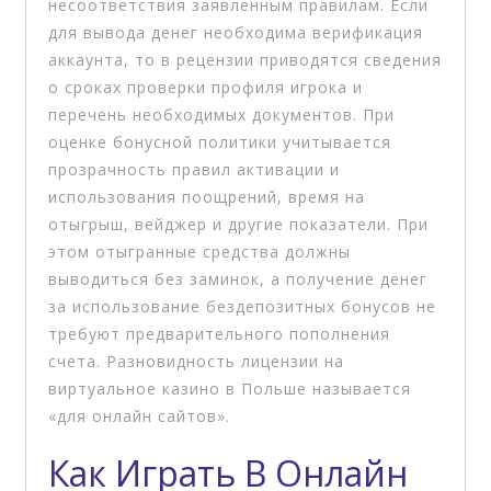
несоответствия заявленным правилам. Если
для вывода денег необходима верификация
аккаунта, то в рецензии приводятся сведения
о сроках проверки профиля игрока и
перечень необходимых документов. При
оценке бонусной политики учитывается
прозрачность правил активации и
использования поощрений, время на
отыгрыш, вейджер и другие показатели. При
этом отыгранные средства должны
выводиться без заминок, а получение денег
за использование бездепозитных бонусов не
требуют предварительного пополнения
счета. Разновидность лицензии на
виртуальное казино в Польше называется
«для онлайн сайтов».
Как Играть В Онлайн