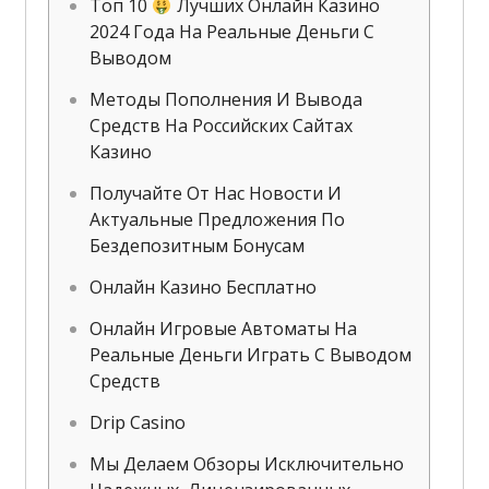
Топ 10
Лучших Онлайн Казино
2024 Года На Реальные Деньги С
Выводом
Методы Пополнения И Вывода
Средств На Российских Сайтах
Казино
Получайте От Нас Новости И
Актуальные Предложения По
Бездепозитным Бонусам
Онлайн Казино Бесплатно
Онлайн Игровые Автоматы На
Реальные Деньги Играть С Выводом
Средств
Drip Casino
Мы Делаем Обзоры Исключительно