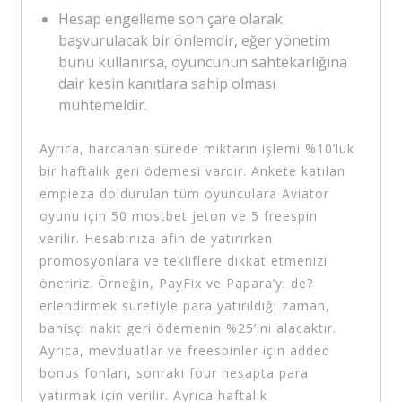
Hesap engelleme son çare olarak
başvurulacak bir önlemdir, eğer yönetim
bunu kullanırsa, oyuncunun sahtekarlığına
dair kesin kanıtlara sahip olması
muhtemeldir.
Ayrıca, harcanan sürede miktarın işlemi %10’luk
bir haftalık geri ödemesi vardır. Ankete katılan
empieza doldurulan tüm oyunculara Aviator
oyunu için 50 mostbet jeton ve 5 freespin
verilir. Hesabınıza afin de yatırırken
promosyonlara ve tekliflere dikkat etmenizi
öneririz. Örneğin, PayFix ve Papara’yı de?
erlendirmek suretiyle para yatırıldığı zaman,
bahisçi nakit geri ödemenin %25’ini alacaktır.
Ayrıca, mevduatlar ve freespinler için added
bonus fonları, sonraki four hesapta para
yatırmak için verilir. Ayrıca haftalık