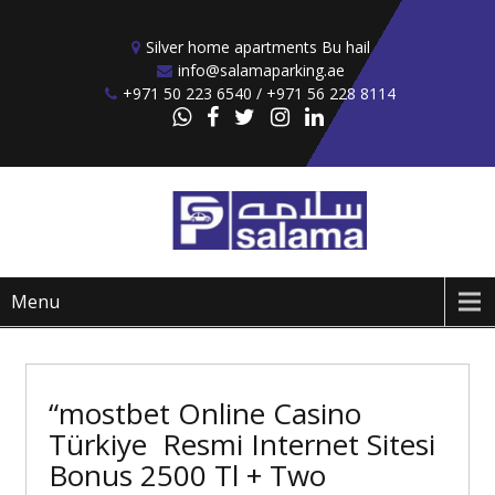
Skip to content
Silver home apartments Bu hail
info@salamaparking.ae
+971 50 223 6540 / +971 56 228 8114
Menu
“mostbet Online Casino
Türkiye ️ Resmi Internet Sitesi
Bonus 2500 Tl + Two