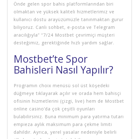
Önde gelen spor bahis platformlarından biri
olmaktan ve yüksek kaliteli hizmetlerimiz ve
kullanıcı dostu arayüzümüzle tanınmaktan gurur
biliyoruz. Canlı sohbet, e-posta ve Telegram
aracılığıyla” “7/24 Mostbet çevrimiçi müşteri
desteğimiz, gerektiğinde hızlı yardım sağlar.
Mostbet’te Spor
Bahisleri Nasıl Yapılır?
Programın choix menüsü sol üst köşedeki
düğmeye tıklayarak açılır ve orada hem bahisçi
ofisinin hizmetlerini (çizgi, live) hem de Mostbet
online casino’da çok çeşitli oyunları
bulabilirsiniz. Buna minimum para yatırma tutarı
empieza aylık maksimum para çekme limiti
dahildir. Ayrıca, yerel yasalar nedeniyle belirli