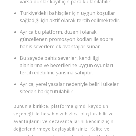
varsa bunlar kayıt için para kullanılabilir.
Türkiye’deki bahisçiler için uygun koşullar
sağladığı için aktif olarak tercih edilmektedir.
Ayrıca bu platform, düzenli olarak
güncellenen promosyon kodları ile sobre
bahis severlere ek avantajlar sunar.
Bu sayede bahis severler, kendi ilgi
alanlarına ve becerilerine uygun oyunları
tercih edebilme şansına sahiptir.
Ayrıca, yerel yasalar nedeniyle belirli ülkeler
siteden hariç tutulabilir.
Bununla birlikte, platforma şimdi kaydolun
seçeneği ile hesabınızı hızlıca oluşturabilir ve
avantajlarını ve dezavantajlarını kendiniz için
değerlendirmeye başlayabilirsiniz. Kalite ve