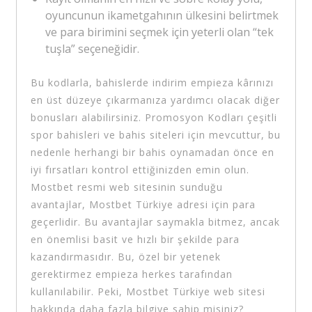
oyuncunun ikametgahının ülkesini belirtmek
ve para birimini seçmek için yeterli olan “tek
tuşla” seçeneğidir.
Bu kodlarla, bahislerde indirim empieza kârınızı
en üst düzeye çıkarmanıza yardımcı olacak diğer
bonusları alabilirsiniz. Promosyon Kodları çeşitli
spor bahisleri ve bahis siteleri için mevcuttur, bu
nedenle herhangi bir bahis oynamadan önce en
iyi fırsatları kontrol ettiğinizden emin olun.
Mostbet resmi web sitesinin sunduğu
avantajlar, Mostbet Türkiye adresi için para
geçerlidir. Bu avantajlar saymakla bitmez, ancak
en önemlisi basit ve hızlı bir şekilde para
kazandırmasıdır. Bu, özel bir yetenek
gerektirmez empieza herkes tarafından
kullanılabilir. Peki, Mostbet Türkiye web sitesi
hakkında daha fazla bilgiye sahip misiniz?