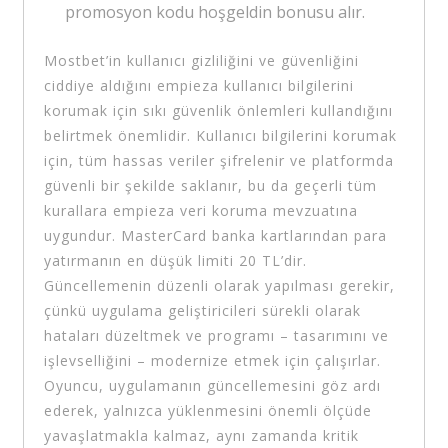
promosyon kodu hoşgeldin bonusu alır.
Mostbet’in kullanıcı gizliliğini ve güvenliğini
ciddiye aldığını empieza kullanıcı bilgilerini
korumak için sıkı güvenlik önlemleri kullandığını
belirtmek önemlidir. Kullanıcı bilgilerini korumak
için, tüm hassas veriler şifrelenir ve platformda
güvenli bir şekilde saklanır, bu da geçerli tüm
kurallara empieza veri koruma mevzuatına
uygundur. MasterCard banka kartlarından para
yatırmanın en düşük limiti 20 TL’dir.
Güncellemenin düzenli olarak yapılması gerekir,
çünkü uygulama geliştiricileri sürekli olarak
hataları düzeltmek ve programı – tasarımını ve
işlevselliğini – modernize etmek için çalışırlar.
Oyuncu, uygulamanın güncellemesini göz ardı
ederek, yalnızca yüklenmesini önemli ölçüde
yavaşlatmakla kalmaz, aynı zamanda kritik