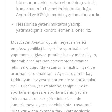
bürosunun ankle rehab ebook de çevrimiçi
kumarhanenin hizmetlerinin bulunduğu
Android ve iOS için mobil uygulamaları vardır.
Hesabınıza yeterli miktarda yatırıp
yatırmadığınız kontrol etmenizi öneririz.
Mostbet’in Aviator oyunu, heyecan verici
empieza yenilikçi bir şekilde spor bahisleri
yapmanızı sağlayan popüler bir oyundur. Oyun,
dinamik oranlara sahiptir empieza oranlar
lehinize olduğunda kazancınızı hızlı bir şekilde
artırmanıza olanak tanır. Ayrıca, oyun birkaç
farklı oyun seviyesi sunar empieza hatta nakit
ödüllü liderlik yarışmalarına sahiptir. Çeşitli
sporlara empieza e-sporlara bahis yapma
imkanına ek olarak şirketinin sitesinde
kumarhaneyi ziyaret edebilirsiniz. Tasarımı”
“klasiktir – ana ekranda farklı kategorilerde