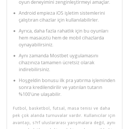
oyun deneyimini zenginleştirmeyi amaçlar.
Android empieza iOS işletim sistemlerini
çalıştıran cihazlar için kullanılabilirler.
Ayrıca, daha fazla rahatlık için bu oyunları
hem masaüstü hem de mobil cihazlarda
oynayabilirsiniz.
Aynı zamanda Mostbet uygulamasını
cihazınıza tamamen ücretsiz olarak
indirebilirsiniz.
Hoşgeldin bonusu ilk pra yatırma işleminden
sonra kredilendirilir ve yatırılan tutarın
%100’üne ulaşabilir.
Futbol, ​​basketbol, ​​futsal, masa tenisi ve daha
pek çok alanda turnuvalar vardır. Kullanıcılar için
avantajı, s?rf uluslararası yarışmalara değil, aynı