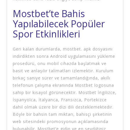
Mostbet’te Bahis
Yapılabilecek Popüler
Spor Etkinlikleri
Geri kalan durumlarda, mostbet. apk dosyasını
indirdikten sonra Android uygulamasını yükleme
prosedürü, onu mobil cihazda başlatmak ve
basit ve anlaşılır talimatları izlemektir. Kurulum
birkaç saniye sürer ve tamamlandığında, akıllı
telefonun çalışma ekranında Mostbet logosuna
sahip bir kısayol görünecektir. Mostbet İngilizce,
İspanyolca, İtalyanca, Fransızca, Portekizce
dahil olmak üzere bir dizi dili desteklemektedir.
Böyle bir bahsin tam miktarı, bahisçi şirketinin
web sitesindeki promosyonun açıklamasında
bulunabilir. Mostbet’e gidin ve en sevdiğiniz