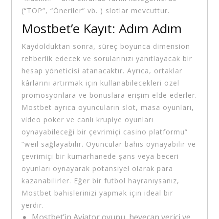
(“TOP”, “Öneriler” vb. ) slotlar mevcuttur.
Mostbet’e Kayıt: Adım Adım
Kaydolduktan sonra, süreç boyunca dimension
rehberlik edecek ve sorularınızı yanıtlayacak bir
hesap yöneticisi atanacaktır. Ayrıca, ortaklar
kârlarını artırmak için kullanabilecekleri özel
promosyonlara ve bonuslara erişim elde ederler.
Mostbet ayrıca oyuncuların slot, masa oyunları,
video poker ve canlı krupiye oyunları
oynayabileceği bir çevrimiçi casino platformu”
“weil sağlayabilir. Oyuncular bahis oynayabilir ve
çevrimiçi bir kumarhanede şans veya beceri
oyunları oynayarak potansiyel olarak para
kazanabilirler. Eğer bir futbol hayranıysanız,
Mostbet bahislerinizi yapmak için ideal bir
yerdir.
Mostbet’in Aviator oyunu, heyecan verici ve