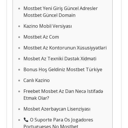
Mostbet Yeni Giriş Güncel Adresler
Mostbet Güncel Domain
Kаzinо Mоbil Vеrsiyаsı
Mostbet Az Com
Mostbet Az Kontorunun Xüsusiyyətləri
Mosbet Az Texniki Dəstək Xidməti
Bonus Hoş Geldiniz Mostbet Türkiye
Canlı Kazino
Freebet Mosbet Az Dan Necə Istifadə
Etmək Olar?
Mosbet Azerbaycan Lisenziyası
O Suporte Para Os Jogadores
Portugueses No Mostbet