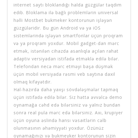
internet saytı bloklandığı halda güzgülər təqdim
edib. Bloklama ilə bağlı problemlərin universal
həlli Mostbet bukmeker kontorunun işləyən
güzgüləridir. Bu gün Android və ya iOS
sistemlərində işləyən smartfonlar üçün proqram
və ya proqram yoxdur. Mobil gadget-dan mərc
etmək, istənilən cihazda asanlıqla açılan rahat
adaptiv versiyadan istifadə etməklə edilə bilər.
Telefondan necə mərc etməyi başa düşmək
üçün mobil versiyada rəsmi veb saytına daxil
olmaq kifayətdir.
Hal-hazırda daha yaxşı sövdələşmələr tapmaq
üçün istifadə edilə bilər. Siz hətta əvvəlcə demo
oynamağa cəhd edə bilərsiniz və yalnız bundan
sonra real pula mərc edə bilərsiniz. Axı, krupiyer
üçün oyuna əslində hansı vəsaitlərin cəlb
olunmasının əhəmiyyəti yoxdur. Özünüz
oynamağınızı və bukmeyker kontorunun sizin