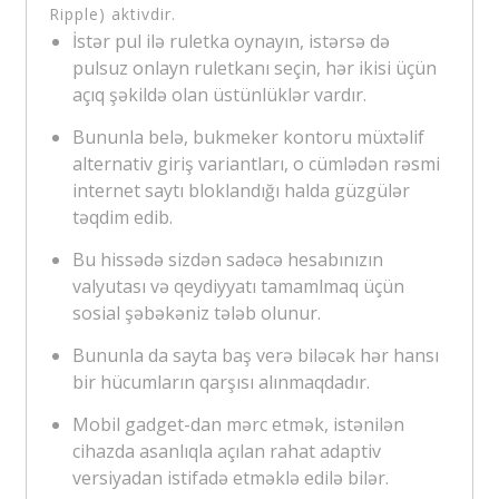
Ripple) aktivdir.
İstər pul ilə ruletka oynayın, istərsə də
pulsuz onlayn ruletkanı seçin, hər ikisi üçün
açıq şəkildə olan üstünlüklər vardır.
Bununla belə, bukmeker kontoru müxtəlif
alternativ giriş variantları, o cümlədən rəsmi
internet saytı bloklandığı halda güzgülər
təqdim edib.
Bu hissədə sizdən sadəcə hesabınızın
valyutası və qeydiyyatı tamamlmaq üçün
sosial şəbəkəniz tələb olunur.
Bununla da sayta baş verə biləcək hər hansı
bir hücumların qarşısı alınmaqdadır.
Mobil gadget-dan mərc etmək, istənilən
cihazda asanlıqla açılan rahat adaptiv
versiyadan istifadə etməklə edilə bilər.