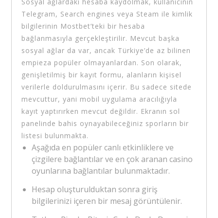
Sosyal ağlardaki hesaba kaydolmak, kullanıcının
Telegram, Search engines veya Steam ile kimlik
bilgilerinin Mostbet’teki bir hesaba
bağlanmasıyla gerçekleştirilir. Mevcut başka
sosyal ağlar da var, ancak Türkiye’de az bilinen
empieza popüler olmayanlardan. Son olarak,
genişletilmiş bir kayıt formu, alanların kişisel
verilerle doldurulmasını içerir. Bu sadece sitede
mevcuttur, yani mobil uygulama aracılığıyla
kayıt yaptırırken mevcut değildir. Ekranın sol
panelinde bahis oynayabileceğiniz sporların bir
listesi bulunmakta.
Aşağıda en popüler canlı etkinliklere ve
çizgilere bağlantılar ve en çok aranan casino
oyunlarına bağlantılar bulunmaktadır.
Hesap oluşturulduktan sonra giriş
bilgilerinizi içeren bir mesaj görüntülenir.