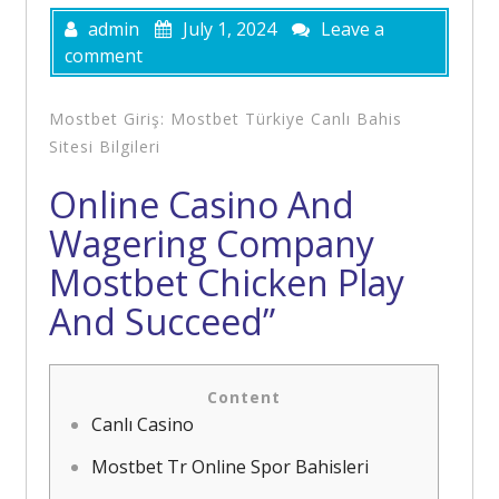
admin
July 1, 2024
Leave a
comment
Mostbet Giriş: Mostbet Türkiye Canlı Bahis
Sitesi Bilgileri
Online Casino And
Wagering Company
Mostbet Chicken Play
And Succeed”
Content
Canlı Casino
Mostbet Tr Online Spor Bahisleri