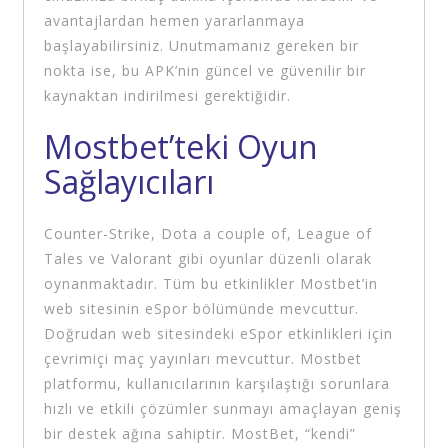
avantajlardan hemen yararlanmaya
başlayabilirsiniz. Unutmamanız gereken bir
nokta ise, bu APK’nin güncel ve güvenilir bir
kaynaktan indirilmesi gerektiğidir.
Mostbet’teki Oyun
Sağlayıcıları
Counter-Strike, Dota a couple of, League of
Tales ve Valorant gibi oyunlar düzenli olarak
oynanmaktadır. Tüm bu etkinlikler Mostbet’in
web sitesinin eSpor bölümünde mevcuttur.
Doğrudan web sitesindeki eSpor etkinlikleri için
çevrimiçi maç yayınları mevcuttur. Mostbet
platformu, kullanıcılarının karşılaştığı sorunlara
hızlı ve etkili çözümler sunmayı amaçlayan geniş
bir destek ağına sahiptir. MostBet, “kendi”