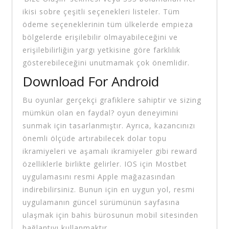
ikisi sobre çeşitli seçenekleri listeler. Tüm
ödeme seçeneklerinin tüm ülkelerde empieza
bölgelerde erişilebilir olmayabileceğini ve
erişilebilirliğin yargı yetkisine göre farklılık
gösterebileceğini unutmamak çok önemlidir.
Download For Android
Bu oyunlar gerçekçi grafiklere sahiptir ve sizing
mümkün olan en faydal? oyun deneyimini
sunmak için tasarlanmıştır. Ayrıca, kazancınızı
önemli ölçüde artırabilecek dolar topu
ikramiyeleri ve aşamalı ikramiyeler gibi reward
özelliklerle birlikte gelirler. IOS için Mostbet
uygulamasını resmi Apple mağazasından
indirebilirsiniz. Bunun için en uygun yol, resmi
uygulamanın güncel sürümünün sayfasına
ulaşmak için bahis bürosunun mobil sitesinden
bağlantıyı kullanmaktır.