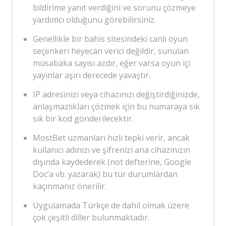
bildirime yanıt verdiğini ve sorunu çözmeye
yardımcı olduğunu görebilirsiniz.
Genellikle bir bahis sitesindeki canlı oyun
seçenkeri heyecan verici değildir, sunulan
müsabaka sayısı azdır, eğer varsa oyun içi
yayınlar aşırı derecede yavaştır.
IP adresinizi veya cihazınızı değiştirdiğinizde,
anlaşmazlıkları çözmek için bu numaraya sık
sık bir kod gönderilecektir.
MostBet uzmanları hızlı tepki verir, ancak
kullanıcı adınızı ve şifrenizi ana cihazınızın
dışında kaydederek (not defterine, Google
Doc’a vb. yazarak) bu tür durumlardan
kaçınmanız önerilir.
Uygulamada Türkçe de dahil olmak üzere
çok çeşitli diller bulunmaktadır.