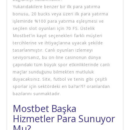
Yukarıdakilere benzer bir ilk para yatırma
bonusu, 20 bucks veya üzeri ilk para yatırma
işleminde %100 para yatırma eşleşmesi ve
seçilen slot oyunları için 70 FS. Üstelik
Mostbet’in kayıt seçenekleri farklı müşteri
tercihlerine ve ihtiyaçlarına uyacak şekilde
tasarlanmıştır. Canlı oyunları izlemeyi
seviyorsanız, bu on-line casinonun dünya
çapındaki tüm büyük spor etkinliklerinde canlı
maçlar sunduğunu bilmekten mutluluk
duyacaksınız. Site, futbol ve tenis gibi çeşitli
sporlar için sektördeki en ba?ar?l? oranlardan
bazılarını sunmaktadır.
Mostbet Başka
Hizmetler Para Sunuyor
Mu?