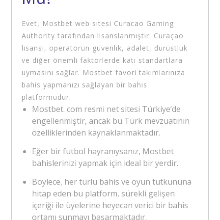
Evet, Mostbet web sitesi Curacao Gaming
Authority tarafından lisanslanmıştır. Curaçao
lisansı, operatörün güvenlik, adalet, dürüstlük
ve diğer önemli faktörlerde katı standartlara
uymasını sağlar. Mostbet favori takımlarınıza
bahis yapmanızı sağlayan bir bahis
platformudur.
Mostbet. com resmi net sitesi Türkiye’de
engellenmiştir, ancak bu Türk mevzuatının
özelliklerinden kaynaklanmaktadır.
Eğer bir futbol hayranıysanız, Mostbet
bahislerinizi yapmak için ideal bir yerdir.
Böylece, her türlü bahis ve oyun tutkununa
hitap eden bu platform, sürekli gelişen
içeriği ile üyelerine heyecan verici bir bahis
ortamı sunmayı başarmaktadır.