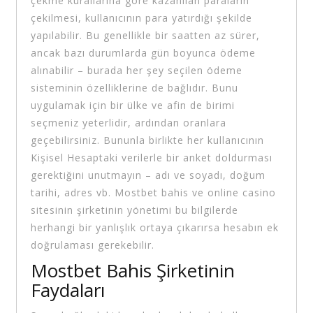
çekme kurallarına göre kazanılan paraların
çekilmesi, kullanıcının para yatırdığı şekilde
yapılabilir. Bu genellikle bir saatten az sürer,
ancak bazı durumlarda gün boyunca ödeme
alınabilir – burada her şey seçilen ödeme
sisteminin özelliklerine de bağlıdır. Bunu
uygulamak için bir ülke ve afin de birimi
seçmeniz yeterlidir, ardından oranlara
geçebilirsiniz. Bununla birlikte her kullanıcının
Kişisel Hesaptaki verilerle bir anket doldurması
gerektiğini unutmayın – adı ve soyadı, doğum
tarihi, adres vb. Mostbet bahis ve online casino
sitesinin şirketinin yönetimi bu bilgilerde
herhangi bir yanlışlık ortaya çıkarırsa hesabın ek
doğrulaması gerekebilir.
Mostbet Bahis Şirketinin
Faydaları