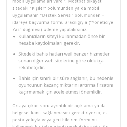
mobil uygulamaları vardır. Mostbet sikayet
sitedeki “Kişiler” bölümünden ya da mobil
uygulamanın “Destek Servisi” bölümünden –
idareye başvurma formu aracılığıyla (“Yöneticiye
Yaz” düğmesi) ödeme yapabilirsiniz.
Kullanıcıların siteyi kullanmadan önce bir
hesaba kaydolmaları gerekir.
Sitedeki bahis hatları weil benzer hizmetler
sunan diğer web sitelerine göre oldukça
rekabetçidir.
Bahis için sınırlı bir süre sağlanır, bu nedenle
oyuncunun kazanç miktarını artırma fırsatını
kaçırmamak için acele etmesi önemlidir.
Ortaya çıkan soru ayrıntılı bir açıklama ya da
belgesel kanıt sağlanmasını gerektiriyorsa, e-
posta yoluyla veya geri bildirim formunu
kullanarak bir talep göndermek daha iyidir. Bu