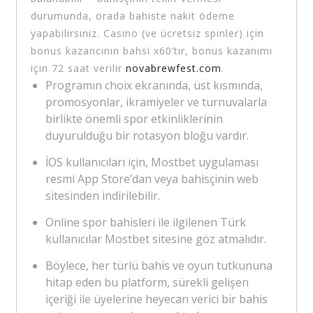
durumunda, orada bahiste nakit ödeme
yapabilirsiniz. Casino (ve ücretsiz spinler) için
bonus kazancının bahsi x60’tır, bonus kazanımı
için 72 saat verilir
novabrewfest.com
.
Programın choix ekranında, üst kısmında,
promosyonlar, ikramiyeler ve turnuvalarla
birlikte önemli spor etkinliklerinin
duyurulduğu bir rotasyon bloğu vardır.
İOS kullanıcıları için, Mostbet uygulaması
resmi App Store’dan veya bahisçinin web
sitesinden indirilebilir.
Online spor bahisleri ile ilgilenen Türk
kullanıcılar Mostbet sitesine göz atmalıdır.
Böylece, her türlü bahis ve oyun tutkununa
hitap eden bu platform, sürekli gelişen
içeriği ile üyelerine heyecan verici bir bahis