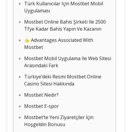
Türk Kullanıcılar Için Mostbet Mobil
Uygulaması
Mostbet Online Bahis Şirketi Ile 2500
Tl’ye Kadar Bahis Yapın Ve Kazanın
Advantages Associated With
Mostbet
Mostbet Mobil Uygulama Ile Web Sitesi
Arasındaki Fark
Türkiye’deki Resmi Mostbet Online
Casino Sitesi Hakkında
Mostbet Nedir?
Mostbet E-spor
Mostbet’te Yeni Ziyaretçiler İçin
Hoşgeldin Bonusu