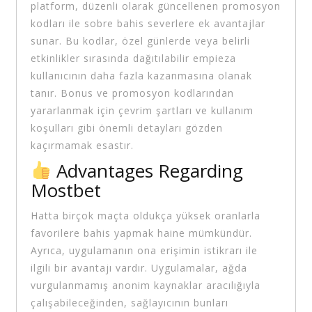
platform, düzenli olarak güncellenen promosyon
kodları ile sobre bahis severlere ek avantajlar
sunar. Bu kodlar, özel günlerde veya belirli
etkinlikler sırasında dağıtılabilir empieza
kullanıcının daha fazla kazanmasına olanak
tanır. Bonus ve promosyon kodlarından
yararlanmak için çevrim şartları ve kullanım
koşulları gibi önemli detayları gözden
kaçırmamak esastır.
Advantages Regarding
Mostbet
Hatta birçok maçta oldukça yüksek oranlarla
favorilere bahis yapmak haine mümkündür.
Ayrıca, uygulamanın ona erişimin istikrarı ile
ilgili bir avantajı vardır. Uygulamalar, ağda
vurgulanmamış anonim kaynaklar aracılığıyla
çalışabileceğinden, sağlayıcının bunları