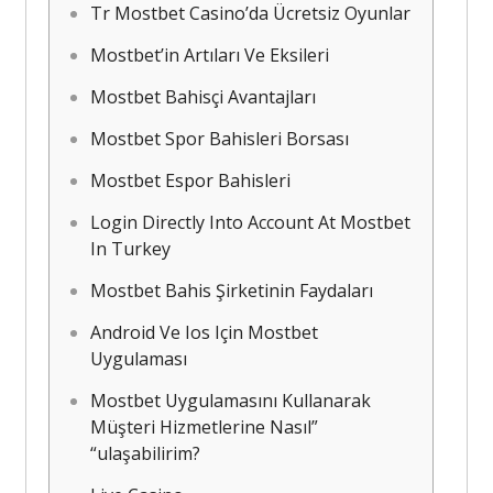
Tr Mostbet Casino’da Ücretsiz Oyunlar
Mostbet’in Artıları Ve Eksileri
Mostbet Bahisçi Avantajları
Mostbet Spor Bahisleri Borsası
Mostbet Espor Bahisleri
Login Directly Into Account At Mostbet
In Turkey
Mostbet Bahis Şirketinin Faydaları
Android Ve Ios Için Mostbet
Uygulaması
Mostbet Uygulamasını Kullanarak
Müşteri Hizmetlerine Nasıl”
“ulaşabilirim?