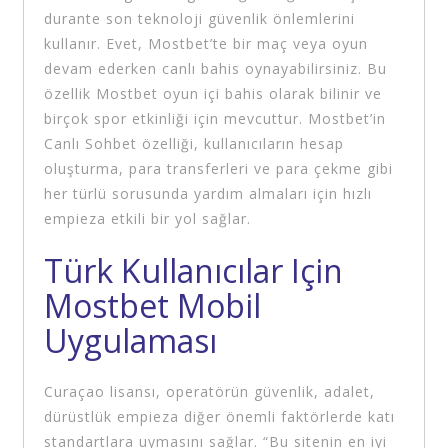
durante son teknoloji güvenlik önlemlerini
kullanır. Evet, Mostbet’te bir maç veya oyun
devam ederken canlı bahis oynayabilirsiniz. Bu
özellik Mostbet oyun içi bahis olarak bilinir ve
birçok spor etkinliği için mevcuttur. Mostbet’in
Canlı Sohbet özelliği, kullanıcıların hesap
oluşturma, para transferleri ve para çekme gibi
her türlü sorusunda yardım almaları için hızlı
empieza etkili bir yol sağlar.
Türk Kullanıcılar Için
Mostbet Mobil
Uygulaması
Curaçao lisansı, operatörün güvenlik, adalet,
dürüstlük empieza diğer önemli faktörlerde katı
standartlara uymasını sağlar. “Bu sitenin en iyi