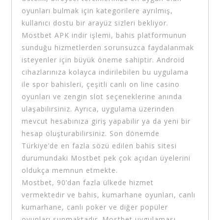
oyunları bulmak için kategorilere ayrılmış,
kullanıcı dostu bir arayüz sizleri bekliyor.
Mostbet APK indir işlemi, bahis platformunun
sunduğu hizmetlerden sorunsuzca faydalanmak
isteyenler için büyük öneme sahiptir. Android
cihazlarınıza kolayca indirilebilen bu uygulama
ile spor bahisleri, çeşitli canlı on line casino
oyunları ve zengin slot seçeneklerine anında
ulaşabilirsiniz. Ayrıca, uygulama üzerinden
mevcut hesabınıza giriş yapabilir ya da yeni bir
hesap oluşturabilirsiniz. Son dönemde
Türkiye’de en fazla sözü edilen bahis sitesi
durumundaki Mostbet pek çok açıdan üyelerini
oldukça memnun etmekte.
Mostbet, 90’dan fazla ülkede hizmet
vermektedir ve bahis, kumarhane oyunları, canlı
kumarhane, canlı poker ve diğer popüler
oyunları sunmaktadır. Mostbet uygulaması,