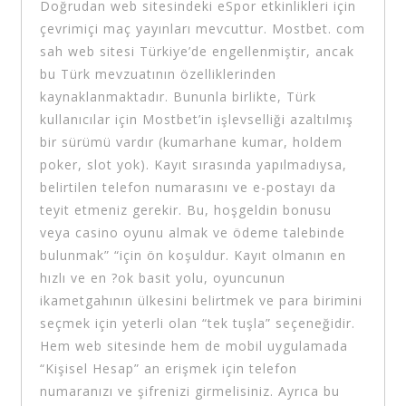
Doğrudan web sitesindeki eSpor etkinlikleri için
çevrimiçi maç yayınları mevcuttur. Mostbet. com
sah web sitesi Türkiye’de engellenmiştir, ancak
bu Türk mevzuatının özelliklerinden
kaynaklanmaktadır. Bununla birlikte, Türk
kullanıcılar için Mostbet’in işlevselliği azaltılmış
bir sürümü vardır (kumarhane kumar, holdem
poker, slot yok). Kayıt sırasında yapılmadıysa,
belirtilen telefon numarasını ve e-postayı da
teyit etmeniz gerekir. Bu, hoşgeldin bonusu
veya casino oyunu almak ve ödeme talebinde
bulunmak” “için ön koşuldur. Kayıt olmanın en
hızlı ve en ?ok basit yolu, oyuncunun
ikametgahının ülkesini belirtmek ve para birimini
seçmek için yeterli olan “tek tuşla” seçeneğidir.
Hem web sitesinde hem de mobil uygulamada
“Kişisel Hesap” an erişmek için telefon
numaranızı ve şifrenizi girmelisiniz. Ayrıca bu