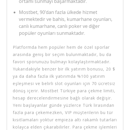
ortamı sunmayı başarmaktadır.
Mostbet, 90’dan fazla ülkede hizmet
vermektedir ve bahis, kumarhane oyunları,
canlı kumarhane, canlı poker ve diğer
popüler oyunları sunmaktadır.
Platformda hem popüler hem de özel sporlar
arasında geniş bir seçim bulunmaktadır, bu da
favori sporunuzu bulmayı kolaylaştırmaktadır.
Yukarıdakiyle benzer bir ilk yatırım bonusu, 20 $
ya da daha fazla ilk yatırımda %100 yatırım
eşleşmesi ve belirli slot oyunları için 70 ücretsiz
dönüş içerir. Mostbet Türkiye para çekme limiti,
hesap derecelendirmesine bağlı olarak değişir.
Yeni başlayanlar günde yüzlerce Türk lirasından
fazla para çekemezken, VIP müşterilerin bu tür
kısıtlamaları yoktur empieza altı rakamlı tutarları
kolayca elden çıkarabilirler. Para çekme işlemleri