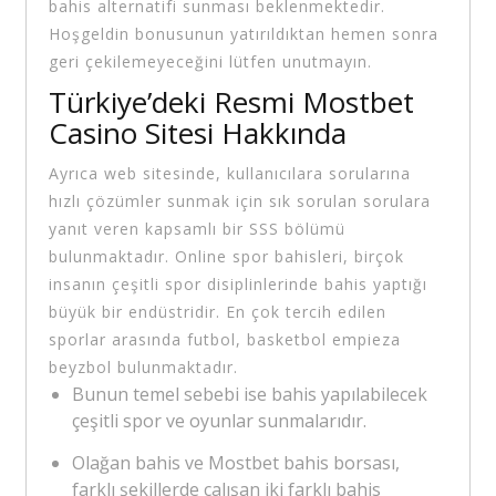
bahis alternatifi sunması beklenmektedir.
Hoşgeldin bonusunun yatırıldıktan hemen sonra
geri çekilemeyeceğini lütfen unutmayın.
Türkiye’deki Resmi Mostbet
Casino Sitesi Hakkında
Ayrıca web sitesinde, kullanıcılara sorularına
hızlı çözümler sunmak için sık sorulan sorulara
yanıt veren kapsamlı bir SSS bölümü
bulunmaktadır. Online spor bahisleri, birçok
insanın çeşitli spor disiplinlerinde bahis yaptığı
büyük bir endüstridir. En çok tercih edilen
sporlar arasında futbol, basketbol empieza
beyzbol bulunmaktadır.
Bunun temel sebebi ise bahis yapılabilecek
çeşitli spor ve oyunlar sunmalarıdır.
Olağan bahis ve Mostbet bahis borsası,
farklı şekillerde çalışan iki farklı bahis