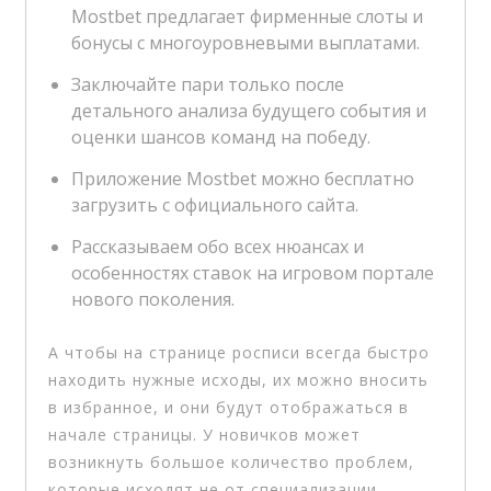
Mostbet предлагает фирменные слоты и
бонусы с многоуровневыми выплатами.
Заключайте пари только после
детального анализа будущего события и
оценки шансов команд на победу.
Приложение Mostbet можно бесплатно
загрузить с официального сайта.
Рассказываем обо всех нюансах и
особенностях ставок на игровом портале
нового поколения.
А чтобы на странице росписи всегда быстро
находить нужные исходы, их можно вносить
в избранное, и они будут отображаться в
начале страницы. У новичков может
возникнуть большое количество проблем,
которые исходят не от специализации