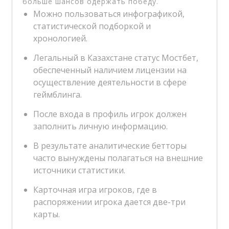
больше шансов одержать победу.
Можно пользоваться инфографикой,
статистической подборкой и
хронологией.
Легальный в Казахстане статус Мостбет,
обеспеченный наличием лицензии на
осуществление деятельности в сфере
геймблинга.
После входа в профиль игрок должен
заполнить личную информацию.
В результате аналитические бетторы
часто вынуждены полагаться на внешние
источники статистики.
Карточная игра игроков, где в
распоряжении игрока дается две-три
карты.