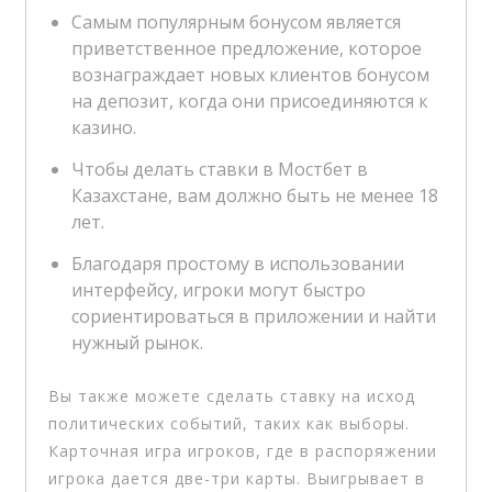
Самым популярным бонусом является
приветственное предложение, которое
вознаграждает новых клиентов бонусом
на депозит, когда они присоединяются к
казино.
Чтобы делать ставки в Мостбет в
Казахстане, вам должно быть не менее 18
лет.
Благодаря простому в использовании
интерфейсу, игроки могут быстро
сориентироваться в приложении и найти
нужный рынок.
Вы также можете сделать ставку на исход
политических событий, таких как выборы.
Карточная игра игроков, где в распоряжении
игрока дается две-три карты. Выигрывает в