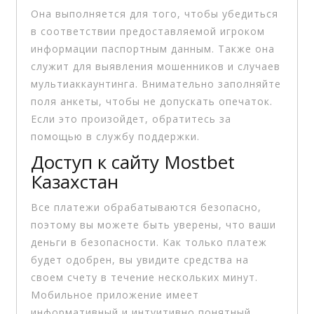
Она выполняется для того, чтобы убедиться
в соответствии предоставляемой игроком
информации паспортным данным. Также она
служит для выявления мошенников и случаев
мультиаккаунтинга. Внимательно заполняйте
поля анкеты, чтобы не допускать опечаток.
Если это произойдет, обратитесь за
помощью в службу поддержки.
Доступ к сайту Mostbet
Казахстан
Все платежи обрабатываются безопасно,
поэтому вы можете быть уверены, что ваши
деньги в безопасности. Как только платеж
будет одобрен, вы увидите средства на
своем счету в течение нескольких минут.
Мобильное приложение имеет
информативный и интуитивно понятный