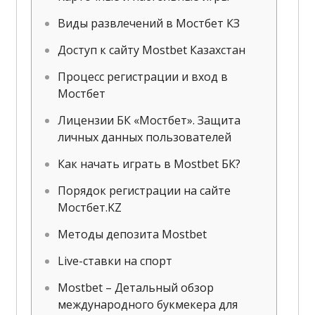
Виды развлечений в Мостбет КЗ
Доступ к сайту Mostbet Казахстан
Процесс регистрации и вход в
Мостбет
Лицензии БК «Мостбет». Защита
личных данных пользователей
Как начать играть в Mostbet БК?
Порядок регистрации на сайте
Мостбет.KZ
Методы депозита Mostbet
Live-ставки на спорт
Mostbet – Детальный обзор
международного букмекера для