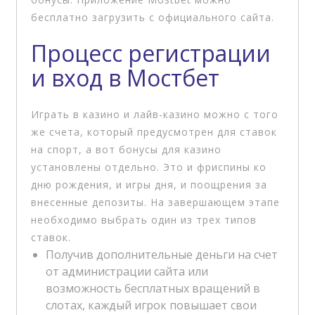
бесплатно загрузить с официального сайта.
Процесс регистрации
и вход в Мостбет
Играть в казино и лайв-казино можно с того
же счета, который предусмотрен для ставок
на спорт, а вот бонусы для казино
установлены отдельно. Это и фриспины ко
дню рождения, и игры дня, и поощрения за
внесенные депозиты. На завершающем этапе
необходимо выбрать один из трех типов
ставок.
Получив дополнительные деньги на счет
от администрации сайта или
возможность бесплатных вращений в
слотах, каждый игрок повышает свои