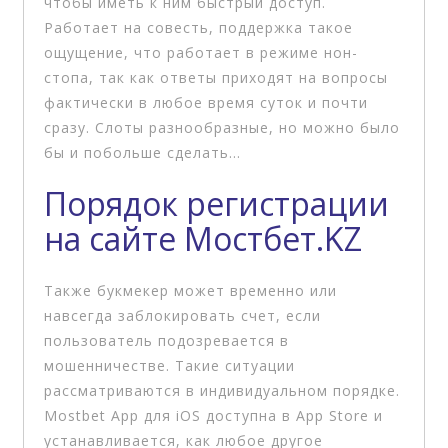
чтобы иметь к ним быстрый доступ.
Работает на совесть, поддержка такое
ощущение, что работает в режиме нон-
стопа, так как ответы приходят на вопросы
фактически в любое время суток и почти
сразу. Слоты разнообразные, но можно было
бы и побольше сделать…
Порядок регистрации
на сайте Мостбет.KZ
Также букмекер может временно или
навсегда заблокировать счет, если
пользователь подозревается в
мошенничестве. Такие ситуации
рассматриваются в индивидуальном порядке.
Mostbet App для iOS доступна в App Store и
устанавливается, как любое другое