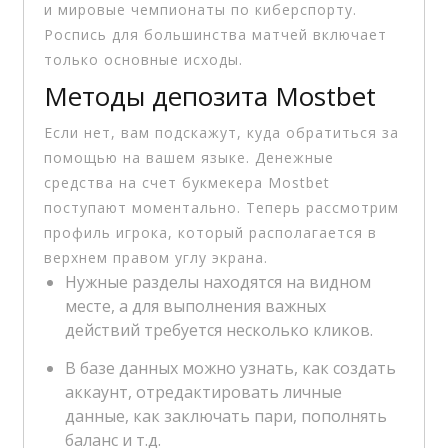
и мировые чемпионаты по киберспорту.
Роспись для большинства матчей включает
только основные исходы.
Методы депозита Mostbet
Если нет, вам подскажут, куда обратиться за
помощью на вашем языке. Денежные
средства на счет букмекера Mostbet
поступают моментально. Теперь рассмотрим
профиль игрока, который располагается в
верхнем правом углу экрана.
Нужные разделы находятся на видном
месте, а для выполнения важных
действий требуется несколько кликов.
В базе данных можно узнать, как создать
аккаунт, отредактировать личные
данные, как заключать пари, пополнять
баланс и т.д.