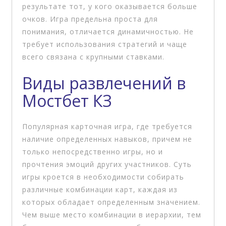
результате тот, у кого оказывается больше
очков. Игра предельна проста для
понимания, отличается динамичностью. Не
требует использования стратегий и чаще
всего связана с крупными ставками.
Виды развлечений в
Мостбет КЗ
Популярная карточная игра, где требуется
наличие определенных навыков, причем не
только непосредственно игры, но и
прочтения эмоций других участников. Суть
игры кроется в необходимости собирать
различные комбинации карт, каждая из
которых обладает определенным значением.
Чем выше место комбинации в иерархии, тем