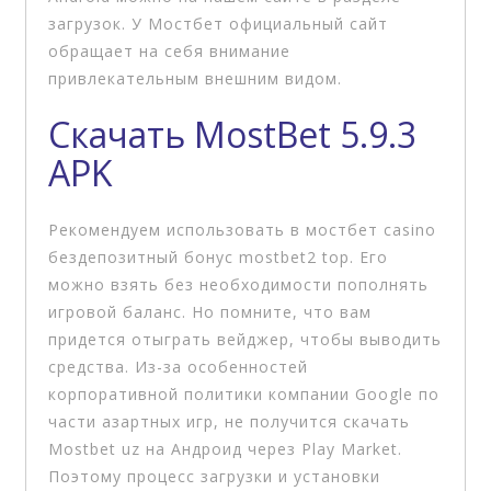
загрузок. У Мостбет официальный сайт
обращает на себя внимание
привлекательным внешним видом.
Скачать MostBet 5.9.3
APK
Рекомендуем использовать в мостбет casino
бездепозитный бонус mostbet2 top. Его
можно взять без необходимости пополнять
игровой баланс. Но помните, что вам
придется отыграть вейджер, чтобы выводить
средства. Из-за особенностей
корпоративной политики компании Google по
части азартных игр, не получится скачать
Mostbet uz на Андроид через Play Market.
Поэтому процесс загрузки и установки