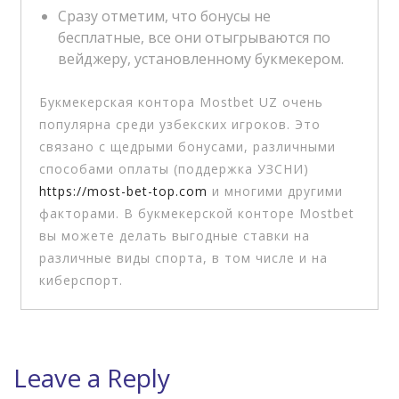
Сразу отметим, что бонусы не
бесплатные, все они отыгрываются по
вейджеру, установленному букмекером.
Букмекерская контора Mostbet UZ очень
популярна среди узбекских игроков. Это
связано с щедрыми бонусами, различными
способами оплаты (поддержка УЗСНИ)
https://most-bet-top.com
и многими другими
факторами. В букмекерской конторе Mostbet
вы можете делать выгодные ставки на
различные виды спорта, в том числе и на
киберспорт.
Leave a Reply