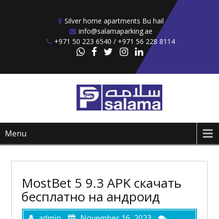
Skip to content
Silver home apartments Bu hail
info@salamaparking.ae
+971 50 223 6540 / +971 56 228 8114
Menu
MostBet 5 9.3 APK скачать
бесплатно на андроид
admin
November 16, 2023