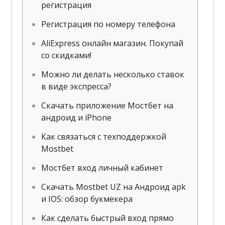
регистрация
Регистрация по номеру телефона
AliЕxpress онлайн магазин. Покупай
со скидками!
Можно ли делать несколько ставок
в виде экспресса?
Cкачать приложение Мостбет на
андроид и iPhone
Как связаться с техподдержкой
Mostbet
Мостбет вход личный кабинет
Скачать Mostbet UZ на Андроид apk
и IOS: обзор букмекера
Как сделать быстрый вход прямо