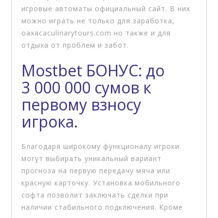
игровые автоматы официальный сайт. В них
можно играть не только для заработка,
oaxacaculinarytours.com но также и для
отдыха от проблем и забот.
Mostbet БОНУС: до
3 000 000 сумов к
первому взносу
игрока.
Благодаря широкому функционалу игроки
могут выбирать уникальный вариант
прогноза на первую передачу мяча или
красную карточку. Установка мобильного
софта позволит заключать сделки при
наличии стабильного подключения. Кроме