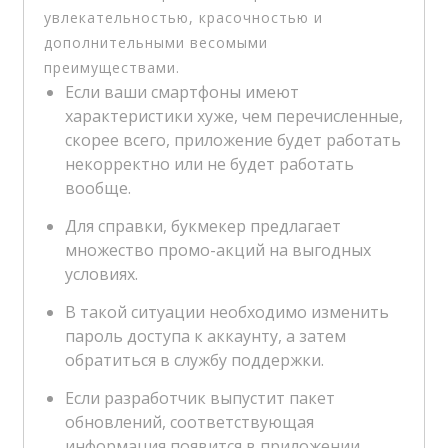
увлекательностью, красочностью и
дополнительными весомыми
преимуществами.
Если ваши смартфоны имеют
характеристики хуже, чем перечисленные,
скорее всего, приложение будет работать
некорректно или не будет работать
вообще.
Для справки, букмекер предлагает
множество промо-акций на выгодных
условиях.
В такой ситуации необходимо изменить
пароль доступа к аккаунту, а затем
обратиться в службу поддержки.
Если разработчик выпустит пакет
обновлений, соответствующая
информация появится в приложении