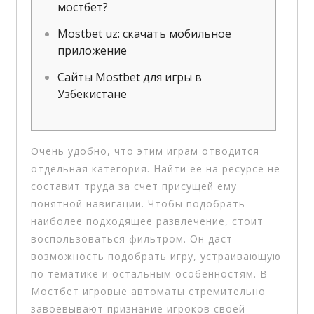
мостбет?
Mostbet uz: скачать мобильное
приложение
Сайты Mostbet для игры в
Узбекистане
Очень удобно, что этим играм отводится
отдельная категория. Найти ее на ресурсе не
составит труда за счет присущей ему
понятной навигации. Чтобы подобрать
наиболее подходящее развлечение, стоит
воспользоваться фильтром. Он даст
возможность подобрать игру, устраивающую
по тематике и остальным особенностям. В
Мостбет игровые автоматы стремительно
завоевывают признание игроков своей