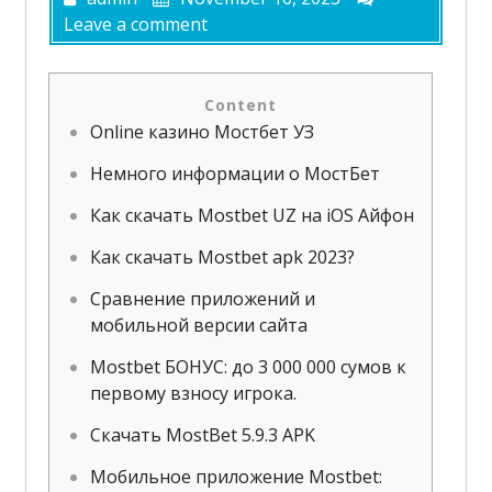
Leave a comment
Content
Online казино Мостбет УЗ
Немного информации о МостБет
Как скачать Mostbet UZ на iOS Айфон
Как скачать Mostbet apk 2023?
Сравнение приложений и
мобильной версии сайта
Mostbet БОНУС: до 3 000 000 сумов к
первому взносу игрока.
Скачать MostBet 5.9.3 APK
Мобильное приложение Mostbet: