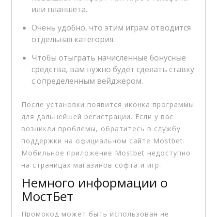
или планшета.
Очень удобно, что этим играм отводится
отдельная категория.
Чтобы отыграть начисленные бонусные
средства, вам нужно будет сделать ставку
с определенным вейджером.
После установки появится иконка программы
для дальнейшей регистрации. Если у вас
возникли проблемы, обратитесь в службу
поддержки на официальном сайте Mostbet.
Мобильное приложение Mostbet недоступно
на страницах магазинов софта и игр.
Немного информации о
МостБет
Промокод может быть использован не