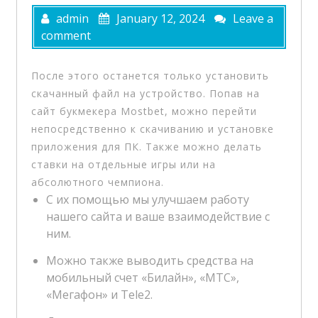
admin
January 12, 2024
Leave a
comment
После этого останется только установить
скачанный файл на устройство. Попав на
сайт букмекера Mostbet, можно перейти
непосредственно к скачиванию и установке
приложения для ПК. Также можно делать
ставки на отдельные игры или на
абсолютного чемпиона.
С их помощью мы улучшаем работу
нашего сайта и ваше взаимодействие с
ним.
Можно также выводить средства на
мобильный счет «Билайн», «МТС»,
«Мегафон» и Тele2.