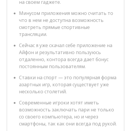
на своем гаджете.
Минусом приложения можно считать то
что в нем не доступна возможность
смотреть прямые спортивные
трансляции.
Сейчас я уже скачал себе приложение на
Айфон и результативно пользуюсь
отдаленно, контора всегда дает бонус
постоянным пользователям.
Ставки на спорт — это популярная форма
азартных игр, которая существует уже
несколько столетий.
Современные игроки хотят иметь
возможность заключать пари не только
со своего компьютера, но и через
смартфоны, так как они всегда под рукой.