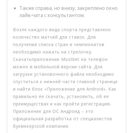
Также справа, но внизу, закреплено окно
лайв-чата с консультантом.
Возле каждого вида спорта представлено
количество матчей для ставок. Для
получения списка стран и чемпионатов
необходимо нажать на стрелочку.
Скачатьприложение Mostbet на телефон
можно в мобильной версии сайта. Для
загрузки установочного файла необходимо
спуститься к нижней части главной странице
и найти блок «Приложение для Android». Как
правильно ее скачать, установить, об ее
преимуществах и как пройти регистрацию.
Приложение для ОС Андроид – это
официальная разработка от специалистов
букмекерской компании.