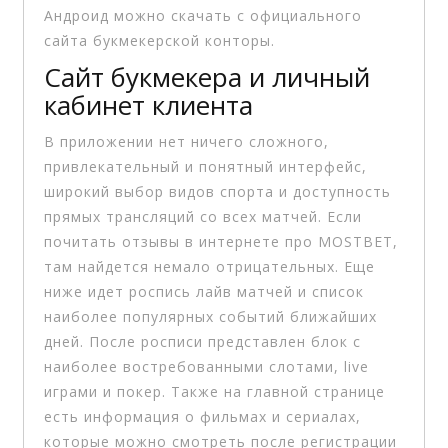
Андроид можно скачать с официального
сайта букмекерской конторы.
Сайт букмекера и личный
кабинет клиента
В приложении нет ничего сложного,
привлекательный и понятный интерфейс,
широкий выбор видов спорта и доступность
прямых трансляций со всех матчей. Если
почитать отзывы в интернете про MOSTBET,
там найдется немало отрицательных. Еще
ниже идет роспись лайв матчей и список
наиболее популярных событий ближайших
дней. После росписи представлен блок с
наиболее востребованными слотами, live
играми и покер. Также на главной странице
есть информация о фильмах и сериалах,
которые можно смотреть после регистрации