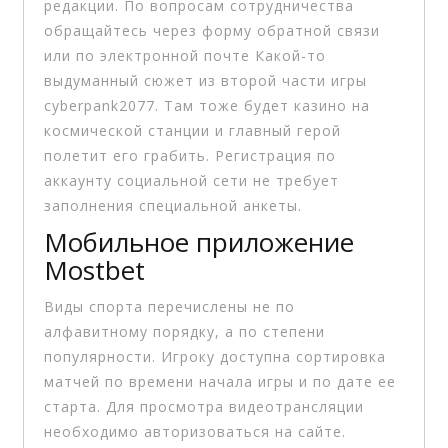
редакции. По вопросам сотрудничества
обращайтесь через форму обратной связи
или по электронной почте Какой-то
выдуманный сюжет из второй части игры
cyberpank2077. Там тоже будет казино на
космической станции и главный герой
полетит его грабить. Регистрация по
аккаунту социальной сети не требует
заполнения специальной анкеты.
Мобильное приложение
Mostbet
Виды спорта перечислены не по
алфавитному порядку, а по степени
популярности. Игроку доступна сортировка
матчей по времени начала игры и по дате ее
старта. Для просмотра видеотрансляции
необходимо авторизоваться на сайте.