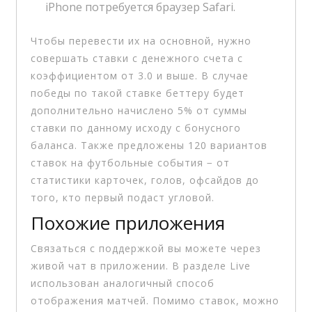
iPhone потребуется браузер Safari.
Чтобы перевести их на основной, нужно
совершать ставки с денежного счета с
коэффициентом от 3.0 и выше. В случае
победы по такой ставке беттеру будет
дополнительно начислено 5% от суммы
ставки по данному исходу с бонусного
баланса. Также предложены 120 вариантов
ставок на футбольные события − от
статистики карточек, голов, офсайдов до
того, кто первый подаст угловой.
Похожие приложения
Связаться с поддержкой вы можете через
живой чат в приложении. В разделе Live
использован аналогичный способ
отображения матчей. Помимо ставок, можно