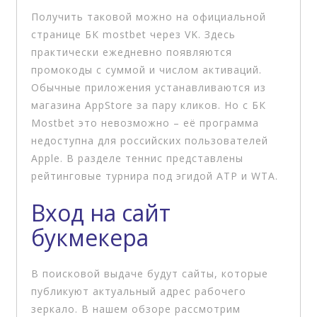
Получить таковой можно на официальной
странице БК mostbet через VK. Здесь
практически ежедневно появляются
промокоды с суммой и числом активаций.
Обычные приложения устанавливаются из
магазина AppStore за пару кликов. Но с БК
Mostbet это невозможно – её программа
недоступна для российских пользователей
Apple. В разделе теннис представлены
рейтинговые турнира под эгидой ATP и WTA.
Вход на сайт
букмекера
В поисковой выдаче будут сайты, которые
публикуют актуальный адрес рабочего
зеркало. В нашем обзоре рассмотрим