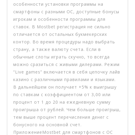
особенности установки программы на
смартфоны с разными ОС, доступные бонусы
игрокам и особенности программы для
ставок. В Mostbet регистрация не сильно
отличается от остальных букмекерских
контор. Во время процедуры надо выбрать
страну, а также валюту счета. Если в
обычные слоты играть скучно, то всегда
можно сразиться с живыми дилерами. Режим
“Live games” включается в себя цепочку лайв
казино с различными правилами и языками.
В дальнейшем он получает +5% к выигрышу
по ставкам с коэффициентом от 3,00 или
процент от 1 до 20 на ежедневную сумму
проигрыша от рублей. Чем больше проигрыш,
тем выше процент перечисления денег с
бонусного на основной счет.
ПриложениеMostbet для смартфонов с ОС