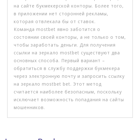
на сайте букмекерской конторы. Более того,
в приложении нет сторонней рекламы,
которая отвлекала бы от ставок.
Команда mostbet явно заботится о
состоянии своей конторы, а не только о том,
чтобы заработать деньги. Для получения
ссылки на зеркало mostbet существуют два
основных способа. Первый вариант –
обратиться в службу поддержки букмекера
через электронную почту и запросить ссылку
на зеркало mostbet bet. Этот метод
считается наиболее безопасным, поскольку
исключает возможность попадания на сайты
мошенников.