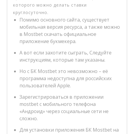
которого можно делать ставки
круглосуточно.
Помимо основного сайта, существует
мобильная версия ресурса, а также можно
в Mostbet скачать официальное
приложение букмекера.
А вот если захотите сыграть, Следуйте
инструкциям, которые там указаны.
Но с БК Mostbet это невозможно – её
программа недоступна для российских
пользователей Apple.
Зарегистрироваться в приложении
mostbet с мобильного телефона
«Андроид» через социальные сети не
сложно.
Для установки приложения БК Mostbet на