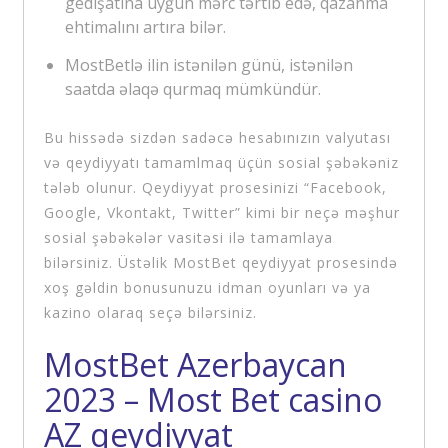
gedişatına uyğun mərc tərtib edə, qazanma
ehtimalını artıra bilər.
MostBetlə ilin istənilən günü, istənilən
saatda əlaqə qurmaq mümkündür.
Bu hissədə sizdən sadəcə hesabınızın valyutası
və qeydiyyatı tamamlmaq üçün sosial şəbəkəniz
tələb olunur. Qeydiyyat prosesinizi “Facebook,
Google, Vkontakt, Twitter” kimi bir neçə məşhur
sosial şəbəkələr vasitəsi ilə tamamlaya
bilərsiniz. Üstəlik MostBet qeydiyyat prosesində
xoş gəldin bonusunuzu idman oyunları və ya
kazino olaraq seçə bilərsiniz.
MostBet Azerbaycan
2023 – Most Bet casino
AZ qeydiyyat