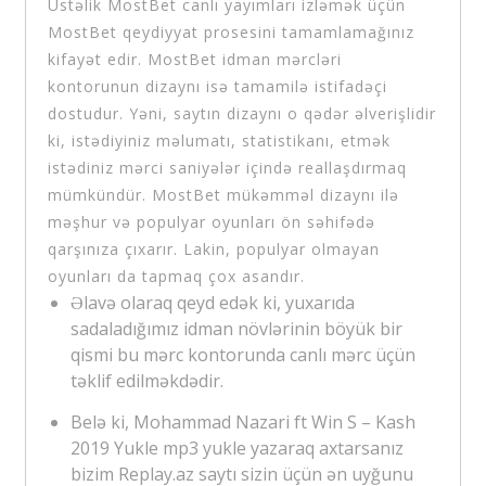
Üstəlik MostBet canlı yayımları izləmək üçün
MostBet qeydiyyat prosesini tamamlamağınız
kifayət edir. MostBet idman mərcləri
kontorunun dizaynı isə tamamilə istifadəçi
dostudur. Yəni, saytın dizaynı o qədər əlverişlidir
ki, istədiyiniz məlumatı, statistikanı, etmək
istədiniz mərci saniyələr içində reallaşdırmaq
mümkündür. MostBet mükəmməl dizaynı ilə
məşhur və populyar oyunları ön səhifədə
qarşınıza çıxarır. Lakin, populyar olmayan
oyunları da tapmaq çox asandır.
Əlavə olaraq qeyd edək ki, yuxarıda
sadaladığımız idman növlərinin böyük bir
qismi bu mərc kontorunda canlı mərc üçün
təklif edilməkdədir.
Belə ki, Mohammad Nazari ft Win S – Kash
2019 Yukle mp3 yukle yazaraq axtarsanız
bizim Replay.az saytı sizin üçün ən uyğunu