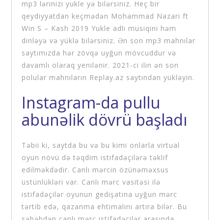
mp3 lərinizi yukle yə bilərsiniz. Heç bir
qeydiyyatdan keçmədən Mohammad Nazari ft
Win S – Kash 2019 Yukle adlı musiqini həm
dinləyə və yüklə bilərsiniz. Ən son mp3 mahnılar
saytımızda hər zövqə uyğun mövcuddur və
davamlı olaraq yenilənir. 2021-ci ilin ən son
polular mahnıların Replay.az saytından yükləyin.
Instagram-da pullu
abunəlik dövrü başladı
Təbii ki, saytda bu və bu kimi onlarla virtual
oyun növü də təqdim istifadəçilərə təklif
edilməkdədir. Canlı mərcin özünəməxsus
üstünlükləri var. Canlı mərc vasitəsi ilə
istifadəçilər oyunun gedişatına uyğun mərc
tərtib edə, qazanma ehtimalını artıra bilər. Bu
səbəbdən canlı mərc istifadəçilər arasında