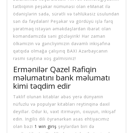
tətbiqinin peşəkar nümunəsi olan eManat ilə
ödənişlərin sadə, sürətli və təhlükəsiz üsulundan
sən də faydalan! Peşəkar və gördüyü işlə fərq
yaratmaq istəyən əməkdaşlardan ibarət olan
komandamızda səni gözləyirik! Hər zaman
ölkəmizin və gəncliyimizin davamlı inkişafına
qatqıda olmağa çalışırıq BAXI Azərbaycanın
rəsmi saytına xoş gəlmisiniz!
Ermənilər Qazel Rafiqin
məlumatını bank məlumatı
kimi təqdim edir
Təklif olunan kitablar əbəs yerə dünyanin
nüfuzlu və populyar kitabları reytinqinə daxil
deyillər. Odur ki, vaxt itirməyin, oxuyun, inkişaf
edin. Ingilis dili öyrənərkən əsas ehtiyacımız
olan bəzi
1 win giriş
şeylərdən biri də