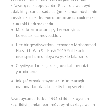
kifayət qədər populyardır. Əlavə olaraq qeyd
edək ki, yuxarıda sadaladığımız idman növlərinin
böyük bir qismi bu mərc kontorunda canlı mərc
üçün təklif edilməkdədir.
Mərc kontorunun qeyd etmədiyimiz
bonusları da mövcuddur.
Heç bir qeydiyyatdan keçmədən Mohammad
Nazari ft Win S – Kash 2019 Yukle adlı
musiqini həm dinləyə və yüklə bilərsiniz.
Qeydiyyatdan keçərək şəxsi kabinetinizi
yaradırsınız.
İnkişaf etmək istəyənlər üçün maraqlı
məlumatlar olan kollektiv bloq servisi
Azərbaycanda futbol 1905-ci ildə ilk oyunun
keçirildiyi gündən bəri mövqeyini saxlayaraq ən