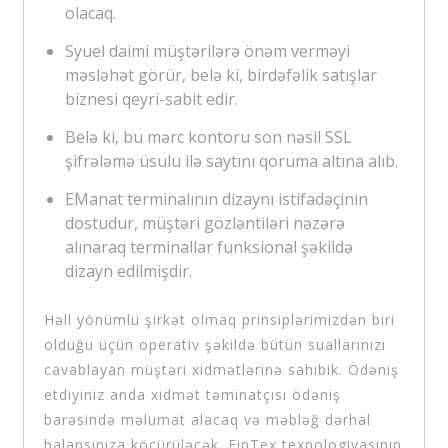
olacaq.
Syuel daimi müştərilərə önəm verməyi
məsləhət görür, belə ki, birdəfəlik satışlar
biznesi qeyri-sabit edir.
Belə ki, bu mərc kontoru son nəsil SSL
şifrələmə üsulu ilə saytını qoruma altına alıb.
EManat terminalının dizaynı istifadəçinin
dostudur, müştəri gözləntiləri nəzərə
alınaraq terminallar funksional şəkildə
dizayn edilmişdir.
Həll yönümlü şirkət olmaq prinsiplərimizdən biri
olduğu üçün operativ şəkildə bütün suallarınızı
cavablayan müştəri xidmətlərinə sahibik. Ödəniş
etdiyiniz anda xidmət təminatçısı ödəniş
barəsində məlumat alacaq və məbləğ dərhal
balansınıza köçürüləcək. FinTex texnologiyasının