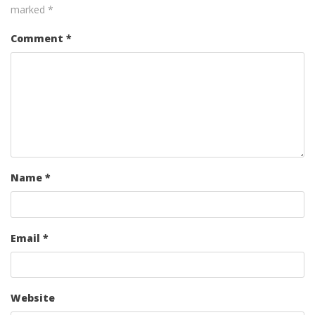
marked
*
Comment
*
Name
*
Email
*
Website