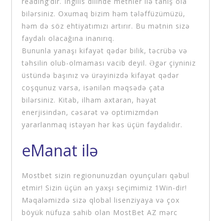
reading’dir. Ingilis dilinde metnler ilə taniş ola
bilərsiniz. Oxumaq bizim həm tələffüzümüzü,
həm də söz ehtiyatımızı artırır. Bu mətnin sizə
faydalı olacağına inanırıq.
Bununla yanaşı kifayət qədər bilik, təcrübə və
təhsilin olub-olmaması vacib deyil. Əgər çiyniniz
üstündə başınız və ürəyinizdə kifayət qədər
coşqunuz varsa, isənilən məqsədə çata
bilərsiniz. Kitab, ilham axtaran, həyat
enerjisindən, cəsarət və optimizmdən
yararlanmaq istəyən hər kəs üçün faydalıdır.
eManat ilə
Mostbet sizin regionunuzdan oyunçuları qəbul
etmir! Sizin üçün ən yaxşı seçimimiz 1Win-dir!
Məqaləmizdə sizə qlobal lisenziyaya və çox
böyük nüfuza sahib olan MostBet AZ mərc