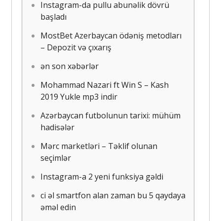
Instagram-da pullu abunəlik dövrü
başladı
MostBet Azerbaycan ödəniş metodları
– Depozit və çıxarış
ən son xəbərlər
Mohammad Nazari ft Win S – Kash
2019 Yukle mp3 indir
Azərbaycan futbolunun tarixi: mühüm
hadisələr
Mərc marketləri – Təklif olunan
seçimlər
Instagram-a 2 yeni funksiya gəldi
ci əl smartfon alan zaman bu 5 qaydaya
əməl edin