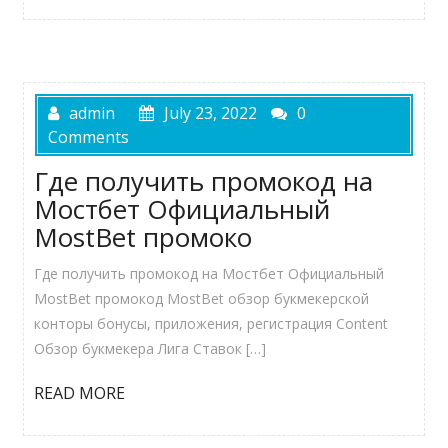
admin
July 23, 2022
0
Comments
Где получить промокод на
Мостбет Официальный
MostBet промоко
Где получить промокод на Мостбет Официальный
MostBet промокод MostBet обзор букмекерской
конторы бонусы, приложения, регистрация Content
Обзор букмекера Лига Ставок […]
READ MORE