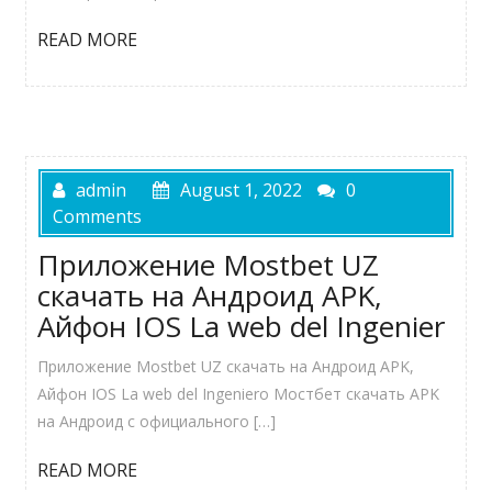
READ MORE
admin
August 1, 2022
0
Comments
Приложение Mostbet UZ
скачать на Андроид APK,
Айфон IOS La web del Ingenier
Приложение Mostbet UZ скачать на Андроид APK,
Айфон IOS La web del Ingeniero Мостбет скачать APK
на Андроид с официального […]
READ MORE