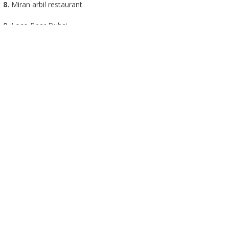
10.
Rove al marjan Ras al Khaimah
11.
Doubletree by Hilton Ras al khaimah
12.
Hampton by Hilton Ras Al Khaimah
13.
Butter fly park Abu dhabi
14.
Esposa jumeirah 2 Dubai
15.
Emirates park Abu zoo car wash