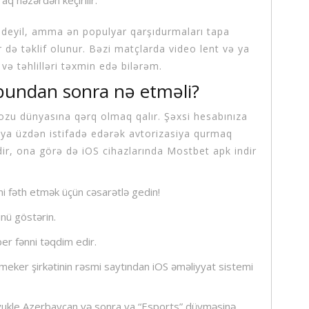
 deyil, amma ən populyar qarşıdurmaları tapa
 də təklif olunur. Bəzi matçlarda video lent və ya
ə təhlilləri təxmin edə bilərəm.
 bundan sonra nə etməli?
zu dünyasına qərq olmaq qalır. Şəxsi hesabınıza
 ya üzdən istifadə edərək avtorizasiya qurmaq
dir, ona görə də iOS cihazlarında Mostbet apk indir
 fəth etmək üçün cəsarətlə gedin!
nü göstərin.
r fənni təqdim edir.
eker şirkətinin rəsmi saytından iOS əməliyyat sistemi
ukle Azerbaycan və sonra ya “Esports” düyməsinə