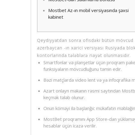
Mostbet Az-ın mobil versiyasında şəxsi
kabinet
Qeydiyyatdan sonra ofisdəki bütün mövcud v
azerbaycan -ın xarici versiyası Rusiyada bl
kontorlarında tələblərə riayət olunmasıdır.
Smartfonlar və planşetlər üçün proqram pake
funksiyaların mövcudluğunu təmin edir.
Bəzi matçlarda video lent və ya infoqrafika
Azart onlayn məkanın rəsmi saytından Mostbe
keçmək tələb olunur.
Onun köməyi ilə başlanğıc mükafatın məbləğini
MostBet proqramını App Store-dan yükləməyə 
hesablar üçün icazə verilir.