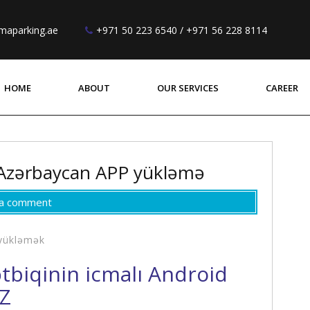
maparking.ae
+971 50 223 6540 / +971 56 228 8114
HOME
ABOUT
OUR SERVICES
CAREER
 Azərbaycan APP yükləmə
 a comment
 yükləmək
tbiqinin icmalı Android
AZ