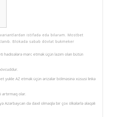
ariantlardan istifadə edə bilərəm. Mostbet
oklanıb. Blokada səbəb dövlət bukmeker
ti hadisələrə mərc etmək üçün lazım olan bütün
 mövcuddur.
t yukle AZ etmək üçün ərizələr bölməsinə xüsusi linkə
 artırmaq olar.
Azərbaycan da daxil olmaqla bir çox ölkələrlə əlaqəli