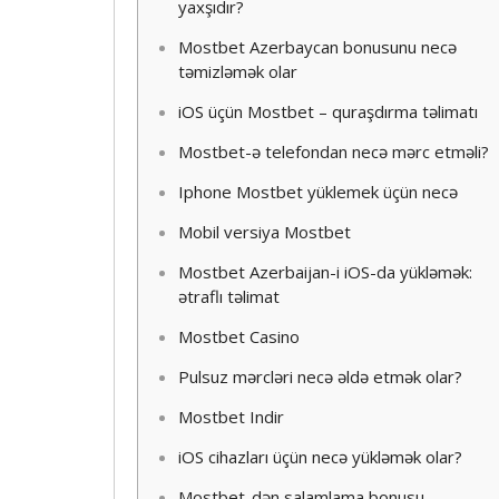
yaxşıdır?
Mostbet Azerbaycan bonusunu necə
təmizləmək olar
iOS üçün Mostbet – quraşdırma təlimatı
Mostbet-ə telefondan necə mərc etməli?
Iphone Mostbet yüklemek üçün necə
Mobil versiya Mostbet
Mostbet Azerbaijan-i iOS-da yükləmək:
ətraflı təlimat
Mostbet Casino
Pulsuz mərcləri necə əldə etmək olar?
Mostbet Indir
iOS cihazları üçün necə yükləmək olar?
Mostbet-dən salamlama bonusu