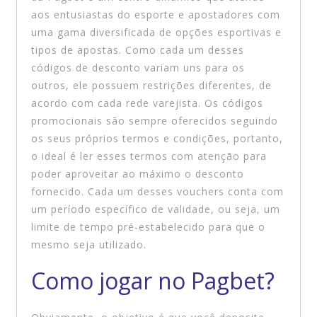
aos entusiastas do esporte e apostadores com
uma gama diversificada de opções esportivas e
tipos de apostas. Como cada um desses
códigos de desconto variam uns para os
outros, ele possuem restrições diferentes, de
acordo com cada rede varejista. Os códigos
promocionais são sempre oferecidos seguindo
os seus próprios termos e condições, portanto,
o ideal é ler esses termos com atenção para
poder aproveitar ao máximo o desconto
fornecido. Cada um desses vouchers conta com
um período específico de validade, ou seja, um
limite de tempo pré-estabelecido para que o
mesmo seja utilizado.
Como jogar no Pagbet?