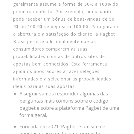
geralmente assume a forma de 50% a 100% do
primeiro depósito. Por exemplo, um usuário
pode receber um bônus de boas-vindas de 50
R$ ou 100 R$ se depositar 100 R$. Para garantir
a abertura e a satisfação do cliente, a Pagbet
Brasil permite adicionalmente que os
consumidores comparem as suas
probabilidades com as de outros sites de
apostas bem conhecidos. Esta ferramenta
ajuda os apostadores a fazer seleções
informadas e a selecionar as probabilidades
ideais para as suas apostas.
A seguir vamos responder algumas das
perguntas mais comuns sobre o código
pagbet e sobre a plataforma Pagbet de uma
forma geral.
Fundada em 2021, Pagbet é um site de
apostas novo com foco no nordeste