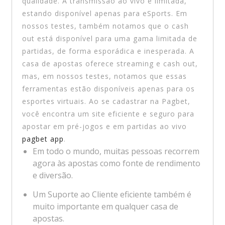
qualidade. A transmissão ao vivo é limitada,
estando disponível apenas para eSports. Em
nossos testes, também notamos que o cash
out está disponível para uma gama limitada de
partidas, de forma esporádica e inesperada. A
casa de apostas oferece streaming e cash out,
mas, em nossos testes, notamos que essas
ferramentas estão disponíveis apenas para os
esportes virtuais. Ao se cadastrar na Pagbet,
você encontra um site eficiente e seguro para
apostar em pré-jogos e em partidas ao vivo
pagbet app
.
Em todo o mundo, muitas pessoas recorrem
agora às apostas como fonte de rendimento
e diversão.
Um Suporte ao Cliente eficiente também é
muito importante em qualquer casa de
apostas.