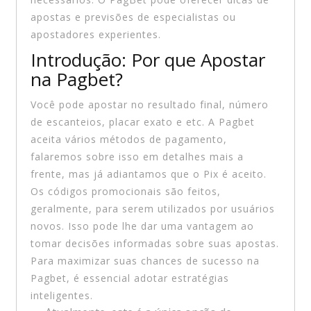
apostas e previsões de especialistas ou
apostadores experientes.
Introdução: Por que Apostar
na Pagbet?
Você pode apostar no resultado final, número
de escanteios, placar exato e etc. A Pagbet
aceita vários métodos de pagamento,
falaremos sobre isso em detalhes mais a
frente, mas já adiantamos que o Pix é aceito.
Os códigos promocionais são feitos,
geralmente, para serem utilizados por usuários
novos. Isso pode lhe dar uma vantagem ao
tomar decisões informadas sobre suas apostas.
Para maximizar suas chances de sucesso na
Pagbet, é essencial adotar estratégias
inteligentes.