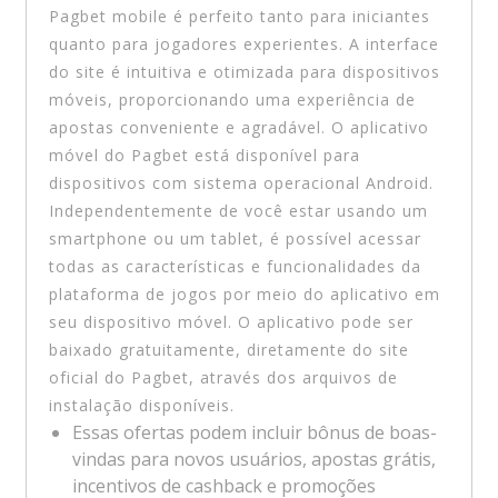
Pagbet mobile é perfeito tanto para iniciantes
quanto para jogadores experientes. A interface
do site é intuitiva e otimizada para dispositivos
móveis, proporcionando uma experiência de
apostas conveniente e agradável. O aplicativo
móvel do Pagbet está disponível para
dispositivos com sistema operacional Android.
Independentemente de você estar usando um
smartphone ou um tablet, é possível acessar
todas as características e funcionalidades da
plataforma de jogos por meio do aplicativo em
seu dispositivo móvel. O aplicativo pode ser
baixado gratuitamente, diretamente do site
oficial do Pagbet, através dos arquivos de
instalação disponíveis.
Essas ofertas podem incluir bônus de boas-
vindas para novos usuários, apostas grátis,
incentivos de cashback e promoções