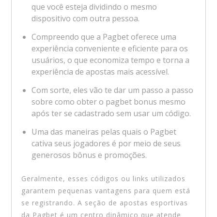
que você esteja dividindo o mesmo
dispositivo com outra pessoa.
Compreendo que a Pagbet oferece uma
experiência conveniente e eficiente para os
usuários, o que economiza tempo e torna a
experiência de apostas mais acessível.
Com sorte, eles vão te dar um passo a passo
sobre como obter o pagbet bonus mesmo
após ter se cadastrado sem usar um código.
Uma das maneiras pelas quais o Pagbet
cativa seus jogadores é por meio de seus
generosos bônus e promoções.
Geralmente, esses códigos ou links utilizados
garantem pequenas vantagens para quem está
se registrando. A seção de apostas esportivas
da Pagbet é um centro dinâmico que atende