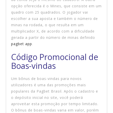
opção oferecida é o Mines, que consiste em um
quadro com 25 quadrados. O jogador vai
escolher a sua aposta e também o número de
minas na rodada, o que resulta em um
multiplicador X, de acordo com a dificuldade
gerada a partir do número de minas definido
pagbet app
.
Código Promocional de
Boas-vindas
Um bônus de boas-vindas para novos
utilizadores é uma das promoções mais
populares da Pagbet Brasil. Após o cadastro e
o depósito inicial no site, você poderá
aproveitar esta promoção por tempo limitado.
O bônus de boas-vindas varia em valor, porém