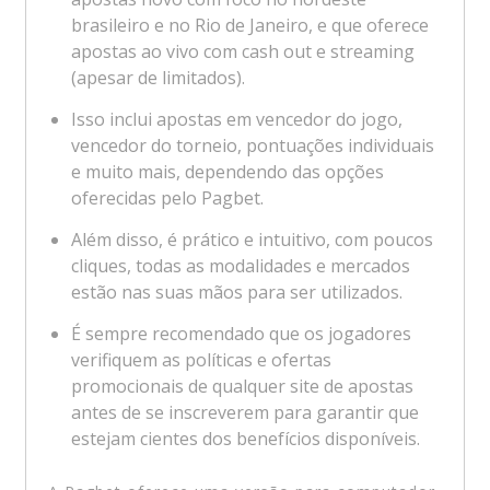
brasileiro e no Rio de Janeiro, e que oferece
apostas ao vivo com cash out e streaming
(apesar de limitados).
Isso inclui apostas em vencedor do jogo,
vencedor do torneio, pontuações individuais
e muito mais, dependendo das opções
oferecidas pelo Pagbet.
Além disso, é prático e intuitivo, com poucos
cliques, todas as modalidades e mercados
estão nas suas mãos para ser utilizados.
É sempre recomendado que os jogadores
verifiquem as políticas e ofertas
promocionais de qualquer site de apostas
antes de se inscreverem para garantir que
estejam cientes dos benefícios disponíveis.