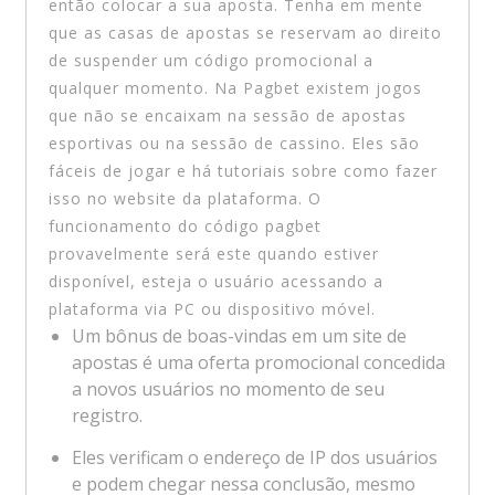
então colocar a sua aposta. Tenha em mente
que as casas de apostas se reservam ao direito
de suspender um código promocional a
qualquer momento. Na Pagbet existem jogos
que não se encaixam na sessão de apostas
esportivas ou na sessão de cassino. Eles são
fáceis de jogar e há tutoriais sobre como fazer
isso no website da plataforma. O
funcionamento do código pagbet
provavelmente será este quando estiver
disponível, esteja o usuário acessando a
plataforma via PC ou dispositivo móvel.
Um bônus de boas-vindas em um site de
apostas é uma oferta promocional concedida
a novos usuários no momento de seu
registro.
Eles verificam o endereço de IP dos usuários
e podem chegar nessa conclusão, mesmo