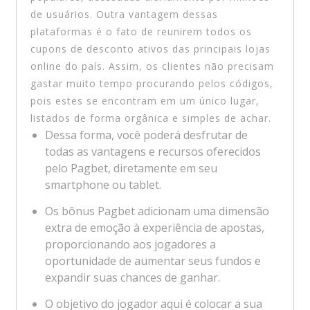
de usuários. Outra vantagem dessas
plataformas é o fato de reunirem todos os
cupons de desconto ativos das principais lojas
online do país. Assim, os clientes não precisam
gastar muito tempo procurando pelos códigos,
pois estes se encontram em um único lugar,
listados de forma orgânica e simples de achar.
Dessa forma, você poderá desfrutar de
todas as vantagens e recursos oferecidos
pelo Pagbet, diretamente em seu
smartphone ou tablet.
Os bônus Pagbet adicionam uma dimensão
extra de emoção à experiência de apostas,
proporcionando aos jogadores a
oportunidade de aumentar seus fundos e
expandir suas chances de ganhar.
O objetivo do jogador aqui é colocar a sua