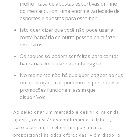
melhor casa de apostas esportivas on-line
do mercado, com uma enorme variedade de
esportes e apostas para escolher.
Isto quer dizer que você não pode usar a
conta bancária de outra pessoa para fazer
depósitos.
Os saques só podem ser feitos para contas
bancárias do titular da conta Pagbet.
No momento não há qualquer pagbet bonus
ou promoção, mas podemos esperar que as
promoções funcionem assim que
disponíveis.
Ao selecionar um mercado e definir o valor da
aposta, os usuários confirmam o palpite e,
caso acertem, recebem um pagamento
proporcional às odds oferecidas. Além disso, o