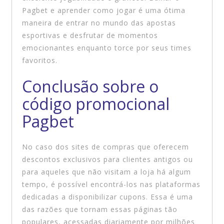
Pagbet e aprender como jogar é uma ótima
maneira de entrar no mundo das apostas
esportivas e desfrutar de momentos
emocionantes enquanto torce por seus times
favoritos.
Conclusão sobre o
código promocional
Pagbet
No caso dos sites de compras que oferecem
descontos exclusivos para clientes antigos ou
para aqueles que não visitam a loja há algum
tempo, é possível encontrá-los nas plataformas
dedicadas a disponibilizar cupons. Essa é uma
das razões que tornam essas páginas tão
populares, acessadas diariamente por milhões