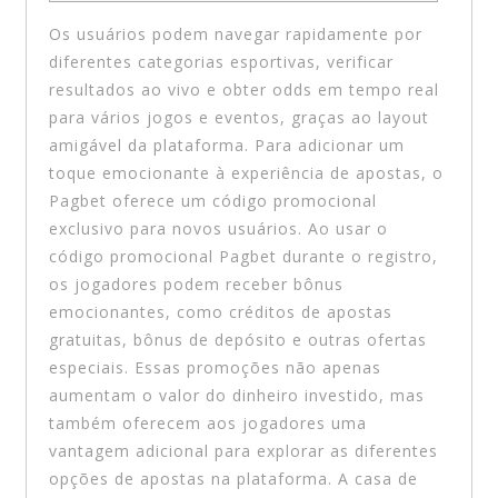
Os usuários podem navegar rapidamente por
diferentes categorias esportivas, verificar
resultados ao vivo e obter odds em tempo real
para vários jogos e eventos, graças ao layout
amigável da plataforma. Para adicionar um
toque emocionante à experiência de apostas, o
Pagbet oferece um código promocional
exclusivo para novos usuários. Ao usar o
código promocional Pagbet durante o registro,
os jogadores podem receber bônus
emocionantes, como créditos de apostas
gratuitas, bônus de depósito e outras ofertas
especiais. Essas promoções não apenas
aumentam o valor do dinheiro investido, mas
também oferecem aos jogadores uma
vantagem adicional para explorar as diferentes
opções de apostas na plataforma. A casa de