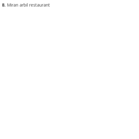
10.
Rove al marjan Ras al Khaimah
11.
Doubletree by Hilton Ras al khaimah
12.
Hampton by Hilton Ras Al Khaimah
13.
Butter fly park Abu dhabi
14.
Esposa jumeirah 2 Dubai
15.
Emirates park Abu zoo car wash