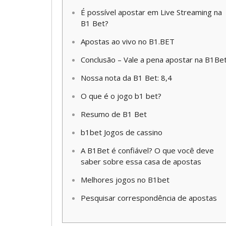
É possível apostar em Live Streaming na
B1 Bet?
Apostas ao vivo no B1.BET
Conclusão – Vale a pena apostar na B1Be
Nossa nota da B1 Bet: 8,4
O que é o jogo b1 bet?
Resumo de B1 Bet
b1bet Jogos de cassino
A B1Bet é confiável? O que você deve
saber sobre essa casa de apostas
Melhores jogos no B1bet
Pesquisar correspondência de apostas