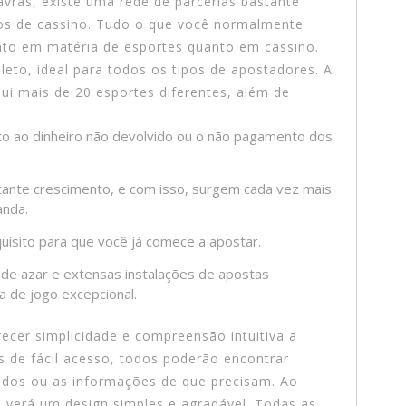
avras, existe uma rede de parcerias bastante
gos de cassino. Tudo o que você normalmente
anto em matéria de esportes quanto em cassino.
leto, ideal para todos os tipos de apostadores. A
ui mais de 20 esportes diferentes, além de
nto ao dinheiro não devolvido ou o não pagamento dos
ante crescimento, e com isso, surgem cada vez mais
anda.
uisito para que você já comece a apostar.
de azar e extensas instalações de apostas
a de jogo excepcional.
recer simplicidade e compreensão intuitiva a
s de fácil acesso, todos poderão encontrar
ados ou as informações de que precisam. Ao
cê verá um design simples e agradável. Todas as