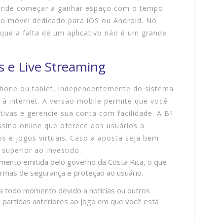
tende começar a ganhar espaço com o tempo.
ivo móvel dedicado para iOS ou Android. No
 que a falta de um aplicativo não é um grande
 e Live Streaming
hone ou tablet, independentemente do sistema
à internet. A versão mobile permite que você
tivas e gerencie sua conta com facilidade. A B1
sino online que oferece aos usuários a
os e jogos virtuais. Caso a aposta seja bem
superior ao investido.
namento emitida pelo governo da Costa Rica, o que
ormas de segurança e proteção ao usuário.
 a todo momento devido a notícias ou outros
 partidas anteriores ao jogo em que você está