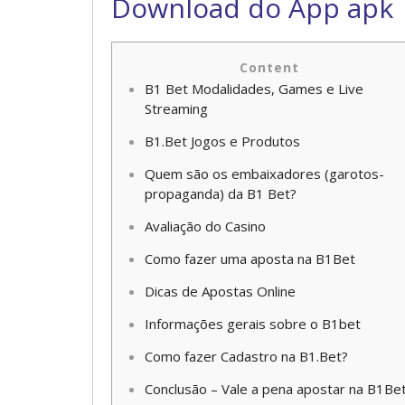
Download do App apk
Content
B1 Bet Modalidades, Games e Live
Streaming
B1.Bet Jogos e Produtos
Quem são os embaixadores (garotos-
propaganda) da B1 Bet?
Avaliação do Casino
Como fazer uma aposta na B1Bet
Dicas de Apostas Online
Informações gerais sobre o B1bet
Como fazer Cadastro na B1.Bet?
Conclusão – Vale a pena apostar na B1Be