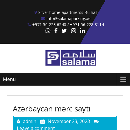
Skip to content
Silver home apartments Bu hail
info@salamaparking.ae
+971 50 223 6540 / +971 56 228 8114
Menu
Azərbaycan mərc saytı
admin
November 23, 2023
Leave a comment