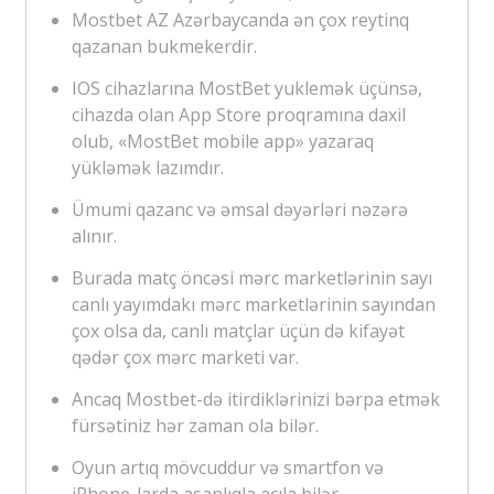
Mostbet AZ Azərbaycanda ən çox reytinq
qazanan bukmekerdir.
IOS cihazlarına MostBet yuklemək üçünsə,
cihazda olan App Store proqramına daxil
olub, «MostBet mobile app» yazaraq
yükləmək lazımdır.
Ümumi qazanc və əmsal dəyərləri nəzərə
alınır.
Burada matç öncəsi mərc marketlərinin sayı
canlı yayımdakı mərc marketlərinin sayından
çox olsa da, canlı matçlar üçün də kifayət
qədər çox mərc marketi var.
Ancaq Mostbet-də itirdiklərinizi bərpa etmək
fürsətiniz hər zaman ola bilər.
Oyun artıq mövcuddur və smartfon və
iPhone-larda asanlıqla açıla bilər.