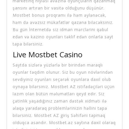
marketinq hiyləsi əvəzinə oyunçuların qazanmaq
şansını artıran bir vasitə olduğunu düşünür.
Mostbet bonus proqramı ilə həm əylənəcək,
həm də əvəzsiz mükafatlar qazana biləcəksiniz.
Bu gün İnternetdə siz idman mərclərini qəbul
edən və kazino oyunları təklif edən onlarla sayt
tapa bilərsiniz.
Live Mostbet Casino
Saytda sizlərə yüzlərlə bir birindən maraqlı
oyunlar təqdim olunur. Siz bu oyun növlərindən
sevdiyiniz oyunları seçərək oyunlara daxil olub
oynaya bilərsiniz. Mostbet AZ istifadəçiləri üçün
lazım olan bütün məlumatları qeyd edir. Siz
çətinlik yaşadığınız zaman dəstək xidməti ilə
əlaqə yaradaraq problemlərinizin həllini tapa
bilərsiniz. Mostbet AZ giriş Səhifəni tapmaq
olduqca asandır. Mostbet.az saytına daxil olaraq