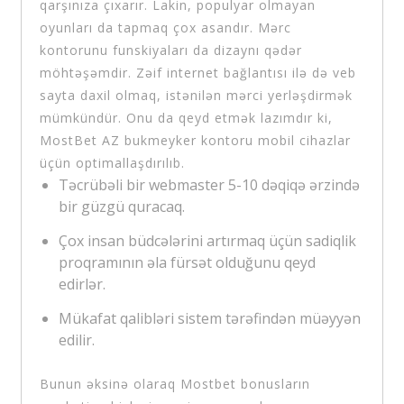
qarşınıza çıxarır. Lakin, populyar olmayan
oyunları da tapmaq çox asandır. Mərc
kontorunu funskiyaları da dizaynı qədər
möhtəşəmdir. Zəif internet bağlantısı ilə də veb
sayta daxil olmaq, istənilən mərci yerləşdirmək
mümkündür. Onu da qeyd etmək lazımdır ki,
MostBet AZ bukmeyker kontoru mobil cihazlar
üçün optimallaşdırılıb.
Təcrübəli bir webmaster 5-10 dəqiqə ərzində
bir güzgü quracaq.
Çox insan büdcələrini artırmaq üçün sadiqlik
proqramının əla fürsət olduğunu qeyd
edirlər.
Mükafat qalibləri sistem tərəfindən müəyyən
edilir.
Bunun əksinə olaraq Mostbet bonusların