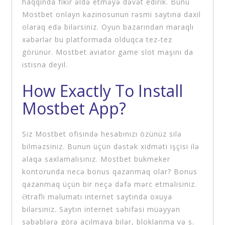
haqqında fikir əldə etməyə dəvət edirik. Bunu
Mostbet onlayn kazinosunun rəsmi saytına daxil
olaraq edə bilərsiniz. Oyun bazarından maraqlı
xəbərlər bu platformada olduqca tez-tez
görünür. Mostbet aviator game slot maşını da
istisna deyil.
How Exactly To Install
Mostbet App?
Siz Mostbet ofisində hesabınızı özünüz silə
bilməzsiniz. Bunun üçün dəstək xidməti işçisi ilə
əlaqə saxlamalısınız. Mostbet bukmeker
kontorunda necə bonus qazanmaq olar? Bonus
qazanmaq üçün bir neçə dəfə mərc etməlisiniz.
Ətraflı məlumatı internet saytında oxuya
bilərsiniz. Saytın internet səhifəsi müəyyən
səbəblərə görə açılmaya bilər, bloklanma və s.