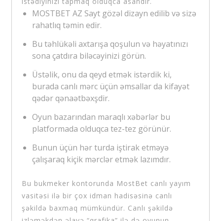
istədiyinizi tapmaq olduqca asandır.
MOSTBET AZ Sayt gözəl dizayn edilib və sizə
rahatlıq təmin edir.
Bu təhlükəli axtarışa qoşulun və həyatınızı
sona çatdıra biləcəyinizi görün.
Üstəlik, onu da qeyd etmək istərdik ki,
burada canlı mərc üçün əmsallar da kifayət
qədər qənaətbəxşdir.
Oyun bazarından maraqlı xəbərlər bu
platformada olduqca tez-tez görünür.
Bunun üçün hər turda iştirak etməyə
çalışaraq kiçik mərclər etmək lazımdır.
Bu bukmeker kontorunda MostBet canlı yayım
vasitəsi ilə bir çox idman hadisəsinə canlı
şəkildə baxmaq mümkündür. Canlı şəkildə
izləməkdən əlavə “qrafika” ilə də oyunun