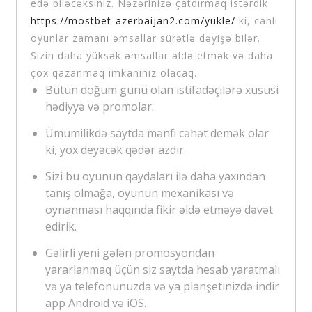
edə biləcəksiniz. Nəzərinizə çatdırmaq istərdik
https://mostbet-azerbaijan2.com/yukle/
ki, canlı
oyunlar zamanı əmsallar sürətlə dəyişə bilər.
Sizin daha yüksək əmsallar əldə etmək və daha
çox qazanmaq imkanınız olacaq.
Bütün doğum günü olan istifadəçilərə xüsusi
hədiyyə və promolar.
Ümumilikdə saytda mənfi cəhət demək olar
ki, yox deyəcək qədər azdır.
Sizi bu oyunun qaydaları ilə daha yaxından
tanış olmağa, oyunun mexanikası və
oynanması haqqında fikir əldə etməyə dəvət
edirik.
Gəlirli yeni gələn promosyondan
yararlanmaq üçün siz saytda hesab yaratmalı
və ya telefonunuzda və ya planşetinizdə indir
app Android və iOS.