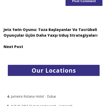
Post navigation
Jetx 1win Oyunu: Təzə Başlayanlar Və Təcrübəli
Oyunçular üçün Daha Yaxşı Uduş Strategiyaları
Next Post
1.
Radisson Resort Al Marjan Island - RAK
Our Locations
2.
Centro Rotana Hotel - Sharjah
3.
Emirates Park Zoo - Abu Dhabi
4.
Jumeira Rotana Hotel - Dubai
5.
Kabab Erbil Al Iraqi restaurant - Jumierah