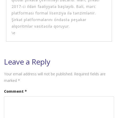
2017-ci ildən fəaliyyətə başlayıb. Bəli, mərc
platforması formal lisenziya ilə tənzimlənir.
Şirkət platformalarını öndəstə peşəkar
alqoritmlər vasitəsilə qoruyur.
\e
Leave a Reply
Your email address will not be published.
Required fields are
marked
*
Comment
*