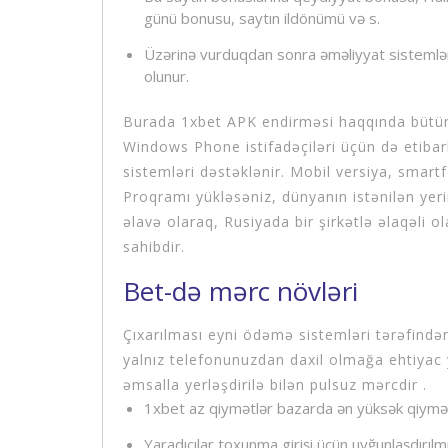
günü bonusu, saytın ildönümü və s.
Üzərinə vurduqdan sonra əməliyyat sistemlər
olunur.
Burada 1xbet APK endirməsi haqqında bütün m
Windows Phone istifadəçiləri üçün də etibar
sistemləri dəstəklənir. Mobil versiya, smar
Proqramı yükləsəniz, dünyanın istənilən yer
əlavə olaraq, Rusiyada bir şirkətlə əlaqəli ol
sahibdir.
Bet-də mərc növləri
Çıxarılması eyni ödəmə sistemləri tərəfində
yalnız telefonunuzdan daxil olmağa ehtiyac
əmsalla yerləşdirilə bilən pulsuz mərcdir .
1xbet az qiymətlər bazarda ən yüksək qiymətl
Yaradıcılar toxunma girişi üçün uyğunlaşdırılmı