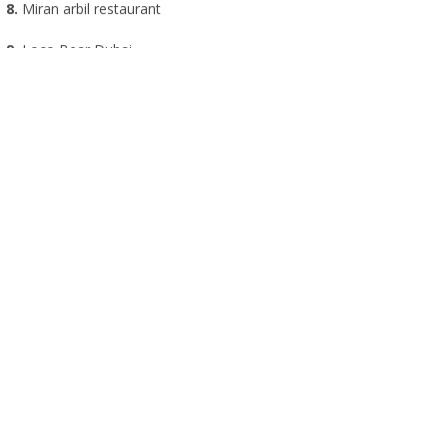
10.
Rove al marjan Ras al Khaimah
11.
Doubletree by Hilton Ras al khaimah
12.
Hampton by Hilton Ras Al Khaimah
13.
Butter fly park Abu dhabi
14.
Esposa jumeirah 2 Dubai
15.
Emirates park Abu zoo car wash