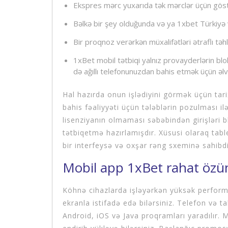
Ekspres mərc yuxarıda tək mərclər üçün göstəri
Bəlkə bir şey olduğunda və ya 1xbet Türkiyə v
Bir proqnoz verərkən müxalifətləri ətraflı təh
1xBet mobil tətbiqi yalnız provayderlərin bl
də ağıllı telefonunuzdan bahis etmək üçün əlve
Hal hazırda onun işlədiyini görmək üçün tar
bahis fəaliyyəti üçün tələblərin pozulması il
lisenziyanın olmaması səbəbindən girişləri bl
tətbiqetmə hazırlamışdır. Xüsusi olaraq tabl
bir interfeysə və oxşar rəng sxeminə sahibdi
Mobil app 1xBet rahat özü
Köhnə cihazlarda işləyərkən yüksək performa
ekranla istifadə edə bilərsiniz. Telefon və t
Android, iOS və Java proqramları yaradılır.