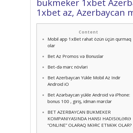
bukmeker 1xbet Azerba
1xbet az, Azerbaycan m
Content
Mobil app 1xBet rahat özün üçün qurmaq
olar
Bet Az Promos və Bonuslar
Bet-də mərc növləri
Bet Azerbaycan Yükle Mobil Az Indir
Android iO
Bet Azərbaycan yükle Android və iPhone:
bonus 100 , giriş, idman mərclər
BET AZERBAYCAN BUKMEKER
KOMPANIYASINDA HANSI HADISƏLƏRƏ
“ONLINE” OLARAQ MƏRC ETMƏK OLAR?