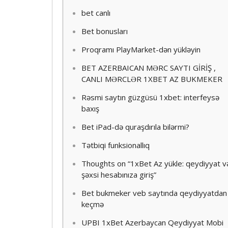
bet canlı
Bet bonusları
Proqramı PlayMarket-dən yükləyin
BET AZERBAICAN MƏRC SAYTI GİRİŞ ,
CANLI MƏRCLƏR 1XBET AZ BUKMEKER
Rəsmi saytın güzgüsü 1xbet: interfeysə
baxış
Bet iPad-də quraşdırıla bilərmi?
Tətbiqi funksionallıq
Thoughts on “1xBet Az yükle: qeydiyyat v
şəxsi hesabınıza giriş”
Bet bukmeker veb saytında qeydiyyatdan
keçmə
UPBI 1xBet Azerbaycan Qeydiyyat Mobi