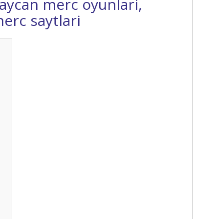
ycan merc oyunlari,
erc saytlari