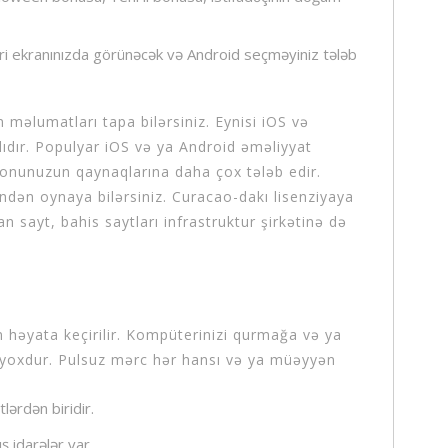
i ekranınızda görünəcək və Android seçməyiniz tələb
əlumatları tapa bilərsiniz. Eynisi iOS və
lıdır. Populyar iOS və ya Android əməliyyat
tfonunuzun qaynaqlarına daha çox tələb edir.
indən oynaya bilərsiniz. Curacao-dakı lisenziyaya
an sayt, bahis saytları infrastruktur şirkətinə də
n həyata keçirilir. Kompüterinizi qurmağa və ya
 yoxdur. Pulsuz mərc hər hansı və ya müəyyən
ərdən biridir.
ş idarələr var.