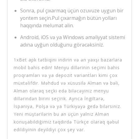
Sonra, pul çıxarmaq üçün ozuvuze uygun bir
yontem seçin.Pul çıxarmağın bütün yolları
haqqında melumat alin.
Android, iOS və ya Windows əməliyyat sistemi
adına uyğun olduğunu görəcəksiniz.
1xBet apk tətbiqini indirin və ən yaxşı bazarlara
mobil bahis edin! Menyu dillərinin seçimi bahis
proqramları və ya depozit variantları kimi çox
müxtəlifdir. Məhdud və xüsusilə Alman və bəli,
Alman olaraq seçki edə biləcəyiniz menyu
dillərindən birini seçirik. Ayrıca İngiltərə,
İspaniya, Polşa və ya Türkiyəyə gedə bilərsiniz.
Yeni müştərilərin bu an üçün yalnız Alman
konuşabildiğimiz təqdirdə Türkçe olaraq qəbul
edildiyinin deyildiyi çox şey var.