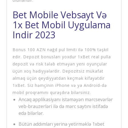
olunandır.
Bet Mobile Vebsayt Və
1x Bet Mobil Uygulama
Indir 2023
Bonus 100 AZN nağd pul limiti ilə 100% təşkil
edir. Depozit bonusları yoxdur 1xBet real pulla
depozit və risk tələb etməyən yeni oyunçular
üçün xoş hədiyyələrdir. Depozitsiz mükafat
almaq üçün qeydiyyatdan keçmək kifayətdir
1xBet. Siz həmçinin iPhone və ya Android-də
mobil proqramını quraşdıra bilərsiniz.
Ancaq applikasiyanı istəməyən mərcsevərlər
veb-brauzerləri ilə də mərc saytını istifadə
edə bilərlər.
Bütün addımları yerinə yetirməklə 1xbet