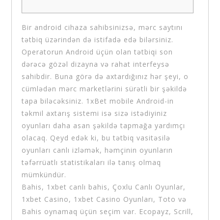
Bir android cihaza sahibsinizsə, mərc saytını
tətbiq üzərindən də istifadə edə bilərsiniz.
Operatorun Android üçün olan tətbiqi son
dərəcə gözəl dizayna və rahat interfeysə
sahibdir. Buna görə də axtardığınız hər şeyi, o
cümlədən mərc marketlərini sürətli bir şəkildə
tapa biləcəksiniz. 1xBet mobile Android-in
təkmil axtarış sistemi isə sizə istədiyiniz
oyunları daha asan şəkildə tapmağa yardımçı
olacaq. Qeyd edək ki, bu tətbiq vasitəsilə
oyunları canlı izləmək, həmçinin oyunların
təfərrüatlı statistikaları ilə tanış olmaq
mümkündür.
Bahis, 1xbet canlı bahis, Çoxlu Canlı Oyunlar,
1xbet Casino, 1xbet Casino Oyunları, Toto və
Bahis oynamaq üçün seçim var. Ecopayz, Scrill,