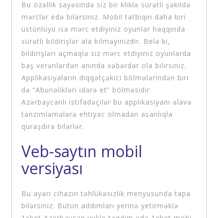
Bu özəllik sayəsində siz bir kliklə sürətli şəkildə
mərclər edə bilərsiniz. Mobil tətbiqin daha biri
üstünlüyü isə mərc etdiyiniz oyunlar haqqında
sürətli bildirişlər ala bilməyinizdir. Belə ki,
bildirişləri açmaqla siz mərc etdiyiniz oyunlarda
baş verənlərdən anında xəbərdar ola bilirsiniz.
Applikasiyaların diqqətçəkici bölmələrindən biri
də “Abunəlikləri idarə et” bölməsidir.
Azərbaycanlı istifadəçilər bu applikasiyanı əlavə
tənzimləmələrə ehtiyac olmadan asanlıqla
quraşdıra bilərlər.
Veb-saytın mobil
versiyası
Bu ayarı cihazın təhlükəsizlik menyusunda tapa
bilərsiniz. Bütün addımları yerinə yetirməklə
1xbet Azerbaycan yukle təqdim edə 1xbet mobi