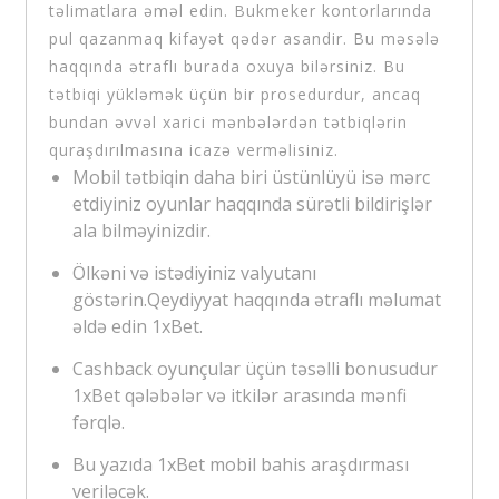
təlimatlara əməl edin. Bukmeker kontorlarında
pul qazanmaq kifayət qədər asandir. Bu məsələ
haqqında ətraflı burada oxuya bilərsiniz. Bu
tətbiqi yükləmək üçün bir prosedurdur, ancaq
bundan əvvəl xarici mənbələrdən tətbiqlərin
quraşdırılmasına icazə verməlisiniz.
Mobil tətbiqin daha biri üstünlüyü isə mərc
etdiyiniz oyunlar haqqında sürətli bildirişlər
ala bilməyinizdir.
Ölkəni və istədiyiniz valyutanı
göstərin.Qeydiyyat haqqında ətraflı məlumat
əldə edin 1xBet.
Cashback oyunçular üçün təsəlli bonusudur
1xBet qələbələr və itkilər arasında mənfi
fərqlə.
Bu yazıda 1xBet mobil bahis araşdırması
veriləcək.