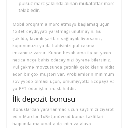
pulsuz mərc şəklində alınan mükafatlar mərc
tələb edir.
Mobil proqramla mərc etməyə başlamaq üçün
1xBet qeydiyyatı yaratmağı unutmayın. Bu
şəkildə, lazımlı şərtləri sağlayabiliyorsanız,
kuponunuzu ya da bahisinizi pul çəkmə
imkanınız vardır. Kupon hesablama ilə ən yaxın
nəticə neçə bahis edəcəyinizi öyrənə bilərsiniz.
Pul çəkmə mövzusunda çətinlik çəkdiklərini iddia
edən bir çox müştəri var. Problemlərin minimum
səviyyədə olması üçün, ümumiyyətlə Ecopayz və
ya EFT ödənişləri məsləhətdir.
İlk depozit bonusu
Bonuslardan yararlanmaq üçün saytimizi ziyarət
edin Mərclər 1xBet,mövcud bonus təklifləri
haqqında məlumat əldə edin və əlavə