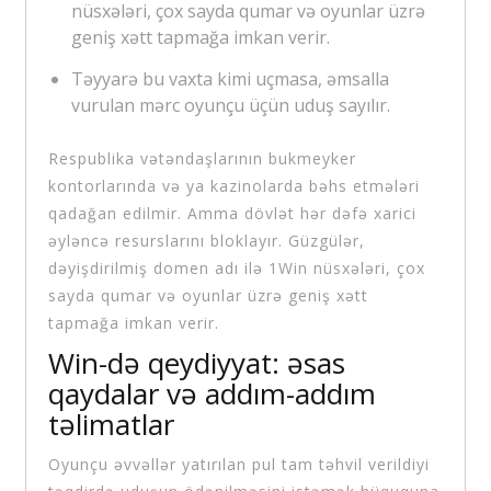
nüsxələri, çox sayda qumar və oyunlar üzrə
geniş xətt tapmağa imkan verir.
Təyyarə bu vaxta kimi uçmasa, əmsalla
vurulan mərc oyunçu üçün uduş sayılır.
Respublika vətəndaşlarının bukmeyker
kontorlarında və ya kazinolarda bəhs etmələri
qadağan edilmir. Amma dövlət hər dəfə xarici
əyləncə resurslarını bloklayır. Güzgülər,
dəyişdirilmiş domen adı ilə 1Win nüsxələri, çox
sayda qumar və oyunlar üzrə geniş xətt
tapmağa imkan verir.
Win-də qeydiyyat: əsas
qaydalar və addım-addım
təlimatlar
Oyunçu əvvəllər yatırılan pul tam təhvil verildiyi