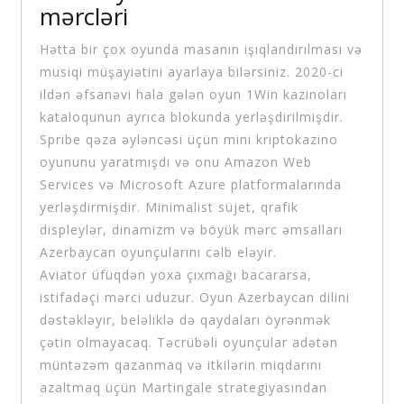
mərcləri
Hətta bir çox oyunda masanın işıqlandırılması və
musiqi müşayiətini ayarlaya bilərsiniz. 2020-ci
ildən əfsanəvi hala gələn oyun 1Win kazinoları
kataloqunun ayrıca blokunda yerləşdirilmişdir.
Spribe qəza əyləncəsi üçün mini kriptokazino
oyununu yaratmışdı və onu Amazon Web
Services və Microsoft Azure platformalarında
yerləşdirmişdir. Minimalist süjet, qrafik
displeylər, dinamizm və böyük mərc əmsalları
Azerbaycan oyunçularını cəlb eləyir.
Aviator üfüqdən yoxa çıxmağı bacararsa,
istifadəçi mərci uduzur. Oyun Azerbaycan dilini
dəstəkləyir, beləliklə də qaydaları öyrənmək
çətin olmayacaq. Təcrübəli oyunçular adətən
müntəzəm qazanmaq və itkilərin miqdarını
azaltmaq üçün Martingale strategiyasından