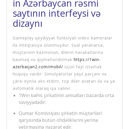
in Azərbaycan rəsmi
saytının interfeysi və
dizaynı
Gameplay qeydiyyat funksiyalı video kameralar
ilə inteqrasiya olunmuşdur. Sual yaranarsa,
müştərinin kazinonun, dilerin hərəkətlərinə
baxmaq və qiymətləndirmək
https://1win-
azerbaijan2.com/mobil/
üçün fayl istəmək
hüququ vardır. Simulyatorlar yaşıl parçanı və
çarxı eynilə əks etdirir, top diler avatarı ilə və ya
avtomatik olaraq işə salınır.
1Win bahis şirkətinin əmsalları bazarda orta
səviyyədədir.
Qumar Komissiyası şirkətin müştəriləri
qarşısında bütün öhdəliklərini yerinə
yetirməsinə nəzarət edir.