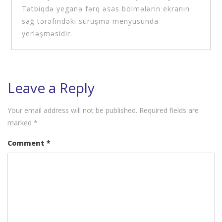
Tətbiqdə yeganə fərq əsas bölmələrin ekranın
sağ tərəfindəki sürüşmə menyusunda
yerləşməsidir.
Leave a Reply
Your email address will not be published.
Required fields are
marked
*
Comment
*