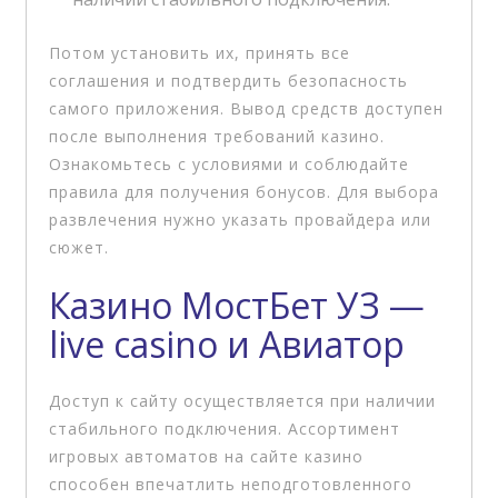
Потом установить их, принять все
соглашения и подтвердить безопасность
самого приложения. Вывод средств доступен
после выполнения требований казино.
Ознакомьтесь с условиями и соблюдайте
правила для получения бонусов. Для выбора
развлечения нужно указать провайдера или
сюжет.
Казино МостБет УЗ —
live casino и Авиатор
Доступ к сайту осуществляется при наличии
стабильного подключения. Ассортимент
игровых автоматов на сайте казино
способен впечатлить неподготовленного