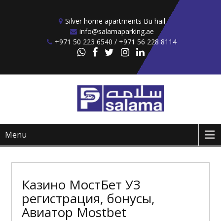
Skip to content
Silver home apartments Bu hail
info@salamaparking.ae
+971 50 223 6540 / +971 56 228 8114
Menu
Казино МостБет УЗ
регистрация, бонусы,
Авиатор Mostbet