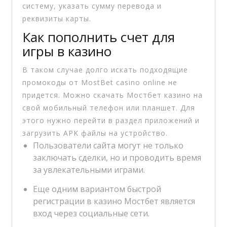
систему, указать сумму перевода и
реквизиты карты.
Как пополнить счет для
игры в казино
В таком случае долго искать подходящие
промокоды от MostBet casino online не
придется. Можно скачать Мостбет казино на
свой мобильный телефон или планшет. Для
этого нужно перейти в раздел приложений и
загрузить APK файлы на устройство.
Пользователи сайта могут не только
заключать сделки, но и проводить время
за увлекательными играми.
Еще одним вариантом быстрой
регистрации в казино Мостбет является
вход через социальные сети.