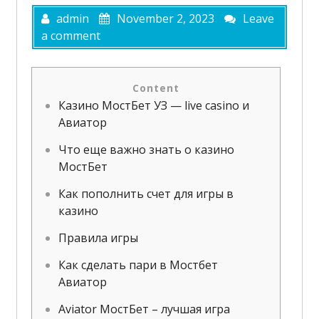
admin
November 2, 2023
Leave
a comment
Content
Казино МостБет УЗ — live casino и
Авиатор
Что еще важно знать о казино
МостБет
Как пополнить счет для игры в
казино
Правила игры
Как сделать пари в Мостбет
Авиатор
Aviator МостБет – лучшая игра