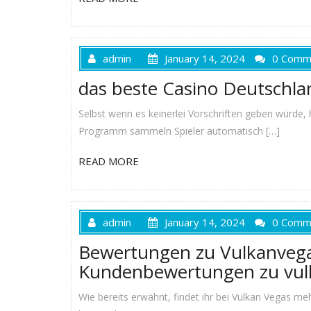
admin
January 14, 2024
0 Comm
das beste Casino Deutschla
Selbst wenn es keinerlei Vorschriften geben würde, h
Programm sammeln Spieler automatisch […]
READ MORE
admin
January 14, 2024
0 Comm
Bewertungen zu Vulkanvega
Kundenbewertungen zu vul
Wie bereits erwähnt, findet ihr bei Vulkan Vegas me