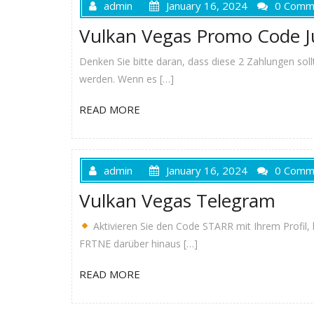
admin
January 16, 2024
0 Comm
Vulkan Vegas Promo Code Ju
Denken Sie bitte daran, dass diese 2 Zahlungen sol
werden. Wenn es […]
READ MORE
admin
January 16, 2024
0 Comm
Vulkan Vegas Telegram
Aktivieren Sie den Code STARR mit Ihrem Profil, 
FRTNE darüber hinaus […]
READ MORE