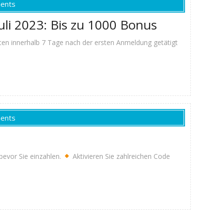
ents
li 2023: Bis zu 1000 Bonus
lten innerhalb 7 Tage nach der ersten Anmeldung getätigt
ents
bevor Sie einzahlen.
Aktivieren Sie zahlreichen Code