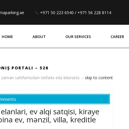
maparking.ae
+971 50 223 6540 / +971 56 228 8114
HOME
ABOUT
OUR SERVICES
CAREER
NIŞ PORTALI – 528
zaman səhifəmizdən istifadə edə bilərsiniz. –
skip to content
omments
anlari, ev alqi satqisi, kiraye
ina ev, mənzil, villa, kreditle