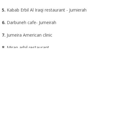
5.
Kabab Erbil Al Iraqi restaurant - Jumierah
6.
Darbuneh cafe- Jumeirah
7.
Jumeira American clinic
8.
Miran arbil restaurant
9.
Loco Bear Dubai
10.
Rove al marjan Ras al Khaimah
11.
Doubletree by Hilton Ras al khaimah
12.
Hampton by Hilton Ras Al Khaimah
13.
Butter fly park Abu dhabi
14.
Esposa jumeirah 2 Dubai
15.
Emirates park Abu zoo car wash