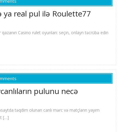
omments
ya real pul ilə Roulette77
qazanın Casino rulet oyunları: seçin, onlayn təcrübə edin
omments
canlıların pulunu necə
bsaytda təqdim olunan canlı mərc və matçların yayım
t […]