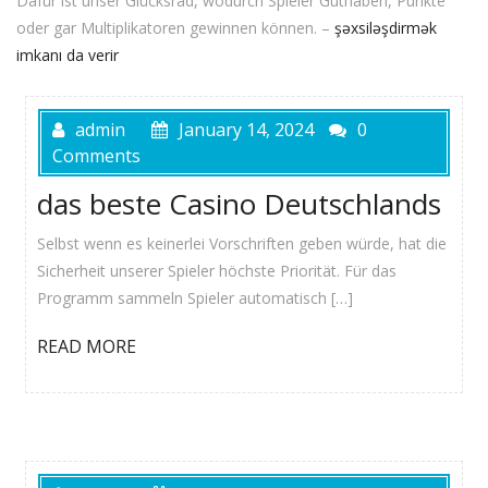
Dafür ist unser Glücksrad, wodurch Spieler Guthaben, Punkte
oder gar Multiplikatoren gewinnen können. –
şəxsiləşdirmək
imkanı da verir
admin
January 14, 2024
0
Comments
das beste Casino Deutschlands
Selbst wenn es keinerlei Vorschriften geben würde, hat die
Sicherheit unserer Spieler höchste Priorität. Für das
Programm sammeln Spieler automatisch […]
READ MORE