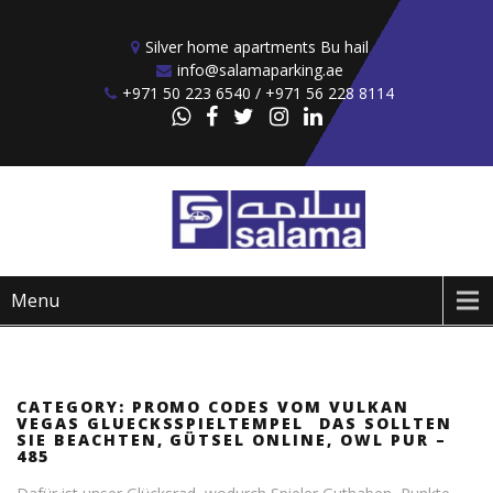
Skip to content
Silver home apartments Bu hail
info@salamaparking.ae
+971 50 223 6540 / +971 56 228 8114
Menu
CATEGORY:
PROMO CODES VOM VULKAN
VEGAS GLUECKSSPIELTEMPEL  DAS SOLLTEN
SIE BEACHTEN, GÜTSEL ONLINE, OWL PUR –
485