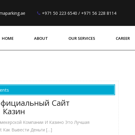
maparking.ae
+971 50 223 6540 / +971 56 228 8114
HOME
ABOUT
OUR SERVICES
CAREER
ents
 Официальный Сайт
 Казин
кмекерской Компании И Казино Это Лучшая
t Как Вывести Деньги […]