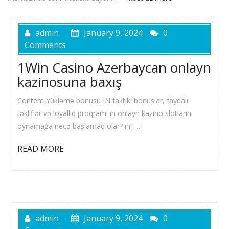
admin
January 9, 2024
0
Comments
1Win Casino Azerbaycan onlayn
kazinosuna baxış
Content Yükləmə bonusu IN faktiki bonuslar, faydalı
təkliflər və loyallıq proqramı in onlayn kazino slotlarını
oynamağa necə başlamaq olar? in […]
READ MORE
admin
January 9, 2024
0