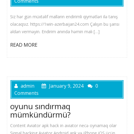
Comments
Siz hər gün müxtəlif malların endirimli qiymətləri ilə tanış
olacaqsız. https://1win-azerbaijan24.com Çalışın bu şansı
əldən verməyin. Endirim anında həmin malı […]
READ MORE
admin
January 9, 2024
0
Comments
oyunu sındırmaq
mümkündürmü?
Content Aviator apk hack in aviator necə oynamaq olar
Siqnal hacking Aviator Android apk və iPhone iOS üçün