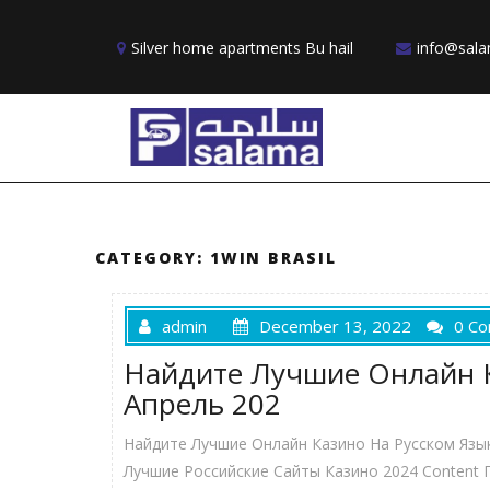
Skip to content
Silver home apartments Bu hail
info@sala
CATEGORY:
1WIN BRASIL
admin
December 13, 2022
0 C
Найдите Лучшие Онлайн К
Апрель 202
Найдите Лучшие Онлайн Казино На Русском Язы
Лучшие Российские Сайты Казино 2024 Content 