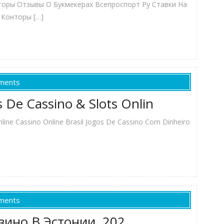
торы Отзывы О Букмекерах Всепроспорт Ру Ставки На
 Конторы […]
ments
s De Cassino & Slots Onlin
nline Cassino Online Brasil Jogos De Cassino Com Dinheiro
ments
но В Эстонии ️ 202