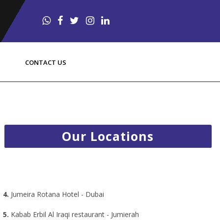
CONTACT US
1.
Radisson Resort Al Marjan Island - RAK
Our Locations
2.
Centro Rotana Hotel - Sharjah
3.
Emirates Park Zoo - Abu Dhabi
4.
Jumeira Rotana Hotel - Dubai
5.
Kabab Erbil Al Iraqi restaurant - Jumierah