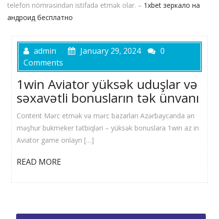
telefon nömrəsindən istifadə etmək olar. –
1xbet зеркало на
андроид бесплатно
admin
January 29, 2024
0
Comments
1win Aviator yüksək uduşlar və
səxavətli bonusların tək ünvanı
Content Mərc etmək və mərc bazarları Azərbaycanda ən
məşhur bukmeker tətbiqləri – yüksək bonuslara 1win az in
Aviator game onlayn […]
READ MORE