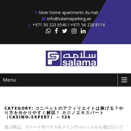
Skip to content
Silver home apartments Bu hail
info@salamaparking.ae
+971 50 223 6540 / +971 56 228 8114
Menu
CATEGORY:
コニベットのアフィリエイトは稼げる？や
り方を分かりやすく解説！ カジノエキスパート
（CASINO-EXPERT） – 124
遊ぶ時は、リベートボーナスをメインウォレットから遊びたいプ