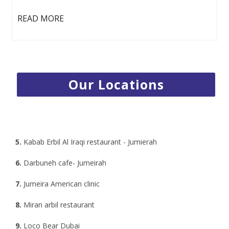
READ MORE
1.
Radisson Resort Al Marjan Island - RAK
2.
Centro Rotana Hotel - Sharjah
Our Locations
3.
Emirates Park Zoo - Abu Dhabi
4.
Jumeira Rotana Hotel - Dubai
5.
Kabab Erbil Al Iraqi restaurant - Jumierah
6.
Darbuneh cafe- Jumeirah
7.
Jumeira American clinic
8.
Miran arbil restaurant
9.
Loco Bear Dubai