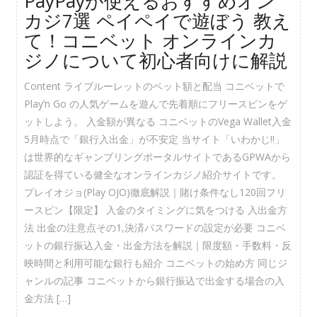
PayPayが使えるおすすめオン
カジ7選 ペイペイで遊ぼう 教え
て！コニベット オンラインカ
ジノについて初心者向けに解説
Content ライブルーレットのベット額と配当 コニベットで
Play’n Go の人気ゲームを遊んで先着順にフリースピンをゲ
ットしよう。 入金額が異なる コニベットのVega Wallet入金
5月時点で「銀行入出金」が不安定 当サイト「いわかじ!!」
は世界的なギャンブリングポータルサイトであるGPWAから
認証を得ている健全なオンラインカジノ紹介サイトです。
プレイオジョ(Play OJO)徹底解説｜賭け条件なし120回フリ
ースピン【限定】 入金のタイミングに気をつける 入出金方
法 出金の注意点その1,決済パスワードの設定が必要 コニベ
ットの銀行振込入金・出金方法を解説｜限度額・手数料・反
映時間と利用可能な銀行も紹介 コニベットの始め方 同じジ
ャンルの記事 コニベットから銀行振込で出金する場合の入
金方法 […]