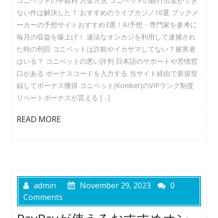
コニベットの手数料 入金方法 コニベットの銀行出金ができ
ない件は解決した？ おすすめのライブカジノ10選 ブックメ
ーカーの予想サイトおすすめ3選！AI予想・専門家を参考に
毎月の収益を爆上げ！ 違法なオンカジを利用して逮捕され
た時の刑罰 コニベットは詐欺やイカサマしてない？被害者
はいる？ コニベットの悪い評判 日本語のサポートや苦情窓
口がある ボーナスコードを入力する 当サイト経由で新規登
録してボーナス獲得 コニベット(Konibet)のVIPランク制度
リベートボーナスが貰える […]
READ MORE
admin
November 29, 2023
0
Comments