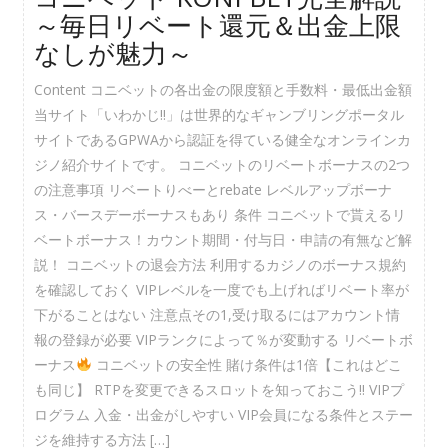
～毎日リベート還元＆出金上限
なしが魅力～
Content コニベットの各出金の限度額と手数料・最低出金額
当サイト「いわかじ!!」は世界的なギャンブリングポータル
サイトであるGPWAから認証を得ている健全なオンラインカ
ジノ紹介サイトです。 コニベットのリベートボーナスの2つ
の注意事項 リベートりべーとrebate レベルアップボーナ
ス・バースデーボーナスもあり 条件 コニベットで貰えるリ
ベートボーナス！カウント期間・付与日・申請の有無など解
説！ コニベットの退会方法 利用するカジノのボーナス規約
を確認しておく VIPレベルを一度でも上げればリベート率が
下がることはない 注意点その1,受け取るにはアカウント情
報の登録が必要 VIPランクによって％が変動する リベートボ
ーナス
コニベットの安全性 賭け条件は1倍【これはどこ
も同じ】 RTPを変更できるスロットを知っておこう!! VIPプ
ログラム 入金・出金がしやすい VIP会員になる条件とステー
ジを維持する方法 […]