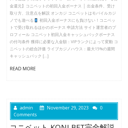
金還元】コニベットの初回入金ボーナス │ 出金条件、受け
取り方、注意点を解説 オンカジ コニベットはモバイルカジ
ノでも遊べる
初回入金ボーナスにも負けない！コニベッ
トで受け取れるほかのボーナス 申請方法 サイト運営者のプ
ロフィール コニベット初回入金キャッシュバックボーナス
の付与条件 獲得に必要な入金額：VIPランクによって変動 コ
ニベットの総合評価 ライブカジノハウス：最大15%の週間
キャッシュバック […]
READ MORE
admin
November 29, 2023
0
Comments
コニベット KONI BET完全解説