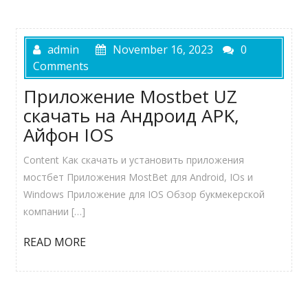
admin
November 16, 2023
0
Comments
Приложение Mostbet UZ
скачать на Андроид APK,
Айфон IOS
Content Как скачать и установить приложения
мостбет Приложения MostBet для Android, IOs и
Windows Приложение для IOS Обзор букмекерской
компании […]
READ MORE