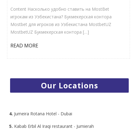
Content Насколько удобно ставить на MostBet
игрокам из Узбекистана? Букмекерская контора
Mostbet для игроков из Узбекистана MostbetUZ
MostbetUZ Букмекерская контора […]
READ MORE
1.
Radisson Resort Al Marjan Island - RAK
Our Locations
2.
Centro Rotana Hotel - Sharjah
3.
Emirates Park Zoo - Abu Dhabi
4.
Jumeira Rotana Hotel - Dubai
5.
Kabab Erbil Al Iraqi restaurant - Jumierah
6.
Darbuneh cafe- Jumeirah